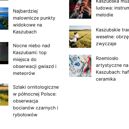
Kaszubska mu
ludowa: instru
Najbardziej
melodie
malownicze punkty
widokowe na
Kaszubskie tra
Kaszubach
weselne: obrzę
zwyczaje
Nocne niebo nad
Kaszubami: top
Rzemiosło
miejsca do
artystyczne na
obserwacji gwiazd i
Kaszubach: haf
meteorów
ceramika
Szlaki ornitologiczne
w północnej Polsce:
obserwacja
bocianów czarnych i
rybołowów