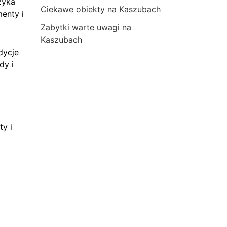
zyka
Ciekawe obiekty na Kaszubach
menty i
Zabytki warte uwagi na
Kaszubach
dycje
dy i
ty i