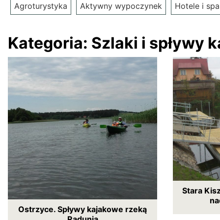
Agroturystyka
Aktywny wypoczynek
Hotele i spa
Kategoria:
Szlaki i spływy 
Stara Kis
na
Ostrzyce. Spływy kajakowe rzeką
Radunią