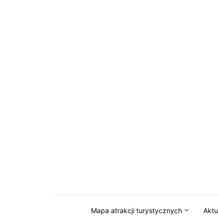
Przejdź do serwisu magazynkaszuby.pl
Mapa atrakcji turystycznych
Aktu