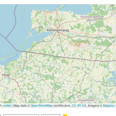
Leaflet
|
Map data ©
OpenStreetMap
contributors,
CC-BY-SA
, Imagery ©
Mapbox