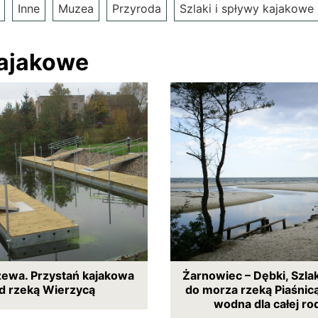
Inne
Muzea
Przyroda
Szlaki i spływy kajakowe
kajakowe
zewa. Przystań kajakowa
Żarnowiec – Dębki, Szla
d rzeką Wierzycą
do morza rzeką Piaśnicą
wodna dla całej ro