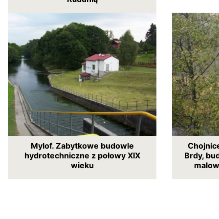
Mylof. Zabytkowe budowle
Chojnice
hydrotechniczne z połowy XIX
Brdy, bu
wieku
malow