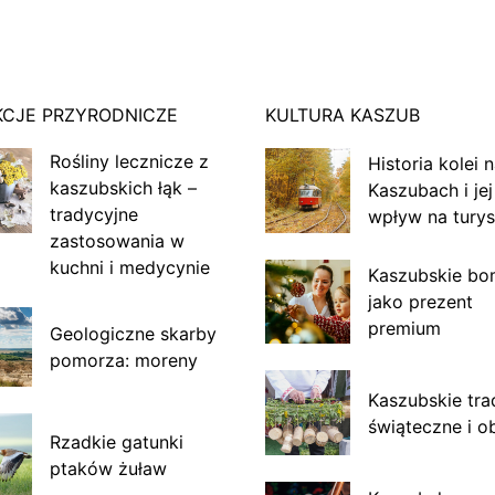
KCJE PRZYRODNICZE
KULTURA KASZUB
Rośliny lecznicze z
Historia kolei 
kaszubskich łąk –
Kaszubach i jej
tradycyjne
wpływ na turys
zastosowania w
kuchni i medycynie
Kaszubskie bo
jako prezent
premium
Geologiczne skarby
pomorza: moreny
Kaszubskie tra
świąteczne i o
Rzadkie gatunki
ptaków żuław