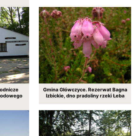
odnicze
Gmina Główczyce. Rezerwat Bagna
arodowego
Izbickie, dno pradoliny rzeki Łeba