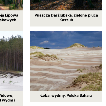
eja Lipowa
Puszcza Darżlubska, zielone płuca
iekowych
Kaszub
Widowo,
Łeba, wydmy. Polska Sahara
d wydm i