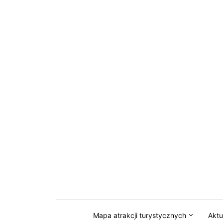
Przejdź do serwisu magazynkaszuby.pl
Mapa atrakcji turystycznych
Aktu