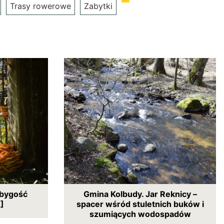
Trasy rowerowe
Zabytki
ubygość
Gmina Kolbudy. Jar Reknicy –
]
spacer wśród stuletnich buków i
szumiących wodospadów