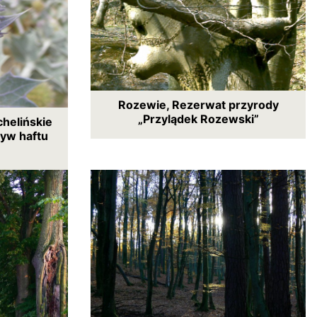
Rozewie, Rezerwat przyrody
„Przylądek Rozewski”
helińskie
tyw haftu