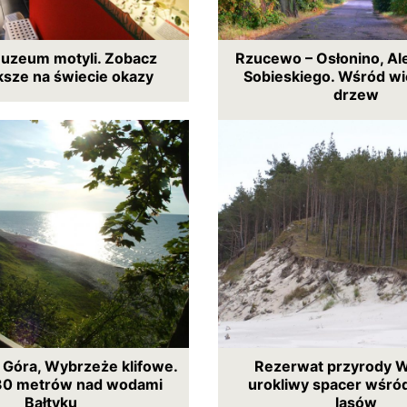
uzeum motyli. Zobacz
Rzucewo – Osłonino, Al
ksze na świecie okazy
Sobieskiego. Wśród w
drzew
 Góra, Wybrzeże klifowe.
Rezerwat przyrody 
30 metrów nad wodami
urokliwy spacer wśró
Bałtyku
lasów