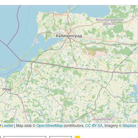
Leaflet
|
Map data ©
OpenStreetMap
contributors,
CC-BY-SA
, Imagery ©
Mapbox