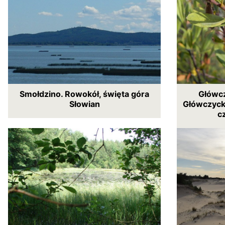
Smołdzino. Rowokół, święta góra
Główcz
Słowian
Główczycki
c