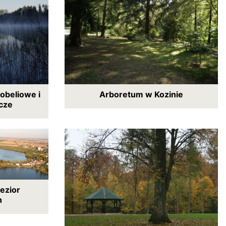
lobeliowe i
Arboretum w Kozinie
icze
ezior
h