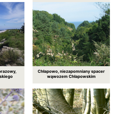
brazowy,
Chłapowo, niezapomniany spacer
lskiego
wąwozem Chłapowskim