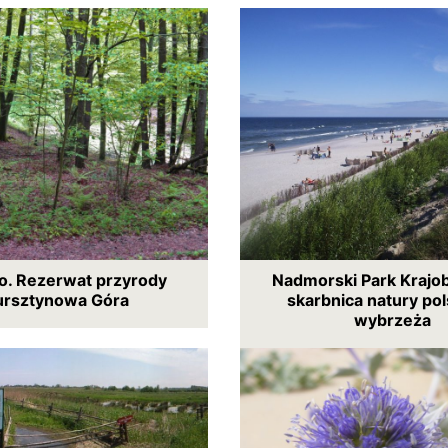
. Rezerwat przyrody
Nadmorski Park Krajo
ursztynowa Góra
skarbnica natury po
wybrzeża