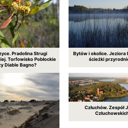
yce. Pradolina Strugi
Bytów i okolice. Jeziora 
ej. Torfowisko Pobłockie
ścieżki przyrodn
zy Diable Bagno?
Człuchów. Zespół J
Człuchowskic