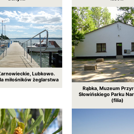
Żarnowieckie, Lubkowo.
la miłośników żeglarstwa
Rąbka, Muzeum Przyr
Słowińskiego Parku N
(filia)