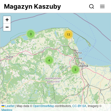
Przejdź do serwisu magazynkaszuby.pl
Magazyn Kaszuby
+
−
3
13
4
3
Leaflet
|
Map data ©
OpenStreetMap
contributors,
CC-BY-SA
, Imagery ©
Mapbox