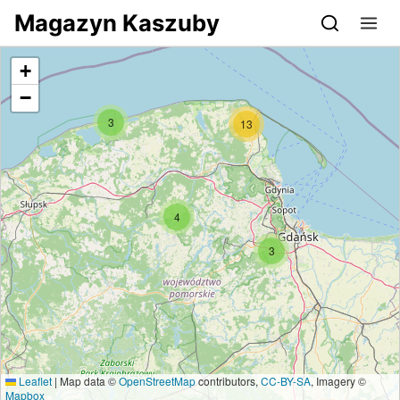
Przejdź do serwisu magazynkaszuby.pl
Magazyn Kaszuby
+
−
3
13
4
3
Leaflet
|
Map data ©
OpenStreetMap
contributors,
CC-BY-SA
, Imagery ©
Mapbox