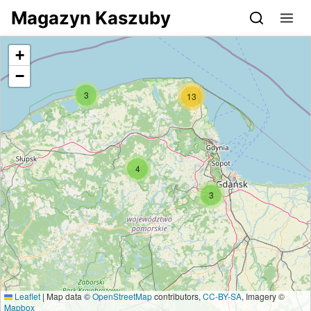
Przejdź do serwisu magazynkaszuby.pl
Magazyn Kaszuby
+
−
3
13
4
3
Leaflet
|
Map data ©
OpenStreetMap
contributors,
CC-BY-SA
, Imagery ©
Mapbox