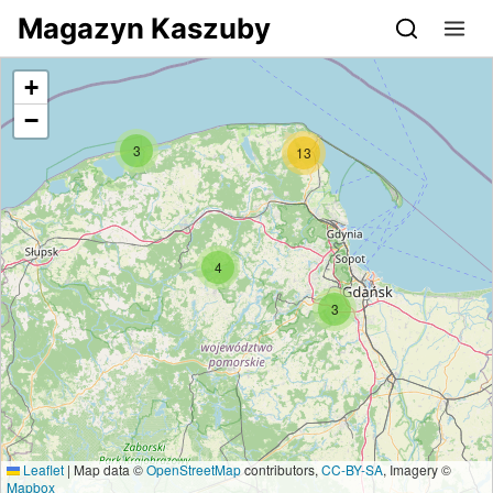
Przejdź do serwisu magazynkaszuby.pl
Magazyn Kaszuby
+
−
3
13
4
3
Leaflet
|
Map data ©
OpenStreetMap
contributors,
CC-BY-SA
, Imagery ©
Mapbox