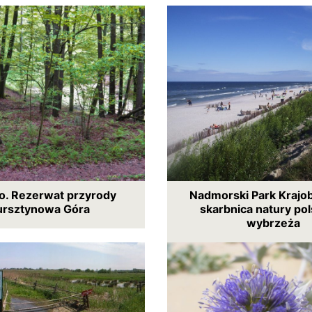
. Rezerwat przyrody
Nadmorski Park Krajo
ursztynowa Góra
skarbnica natury po
wybrzeża