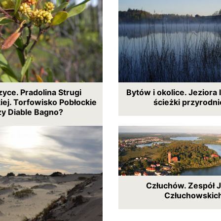
yce. Pradolina Strugi
Bytów i okolice. Jeziora 
ej. Torfowisko Pobłockie
ścieżki przyrodn
zy Diable Bagno?
Człuchów. Zespół J
Człuchowskic