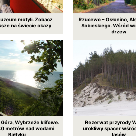
uzeum motyli. Zobacz
Rzucewo – Osłonino, Al
ksze na świecie okazy
Sobieskiego. Wśród w
drzew
 Góra, Wybrzeże klifowe.
Rezerwat przyrody 
30 metrów nad wodami
urokliwy spacer wśró
Bałtyku
lasów