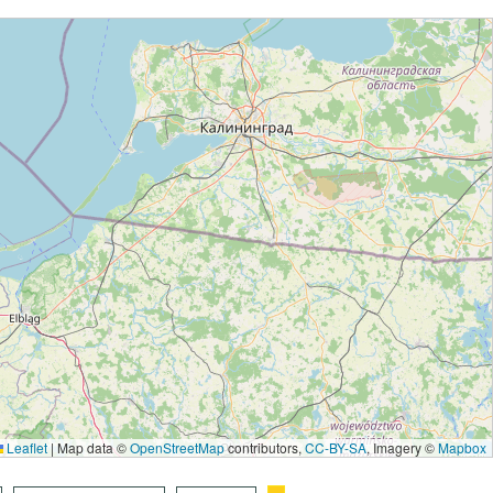
Leaflet
|
Map data ©
OpenStreetMap
contributors,
CC-BY-SA
, Imagery ©
Mapbox