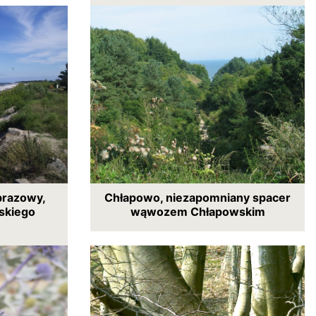
brazowy,
Chłapowo, niezapomniany spacer
lskiego
wąwozem Chłapowskim