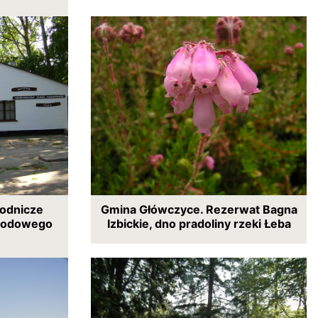
odnicze
Gmina Główczyce. Rezerwat Bagna
arodowego
Izbickie, dno pradoliny rzeki Łeba