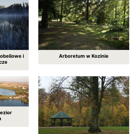
lobeliowe i
Arboretum w Kozinie
icze
ezior
h