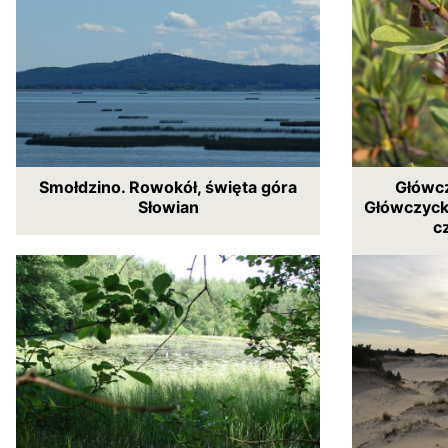
Smołdzino. Rowokół, święta góra
Główcz
Słowian
Główczycki
c