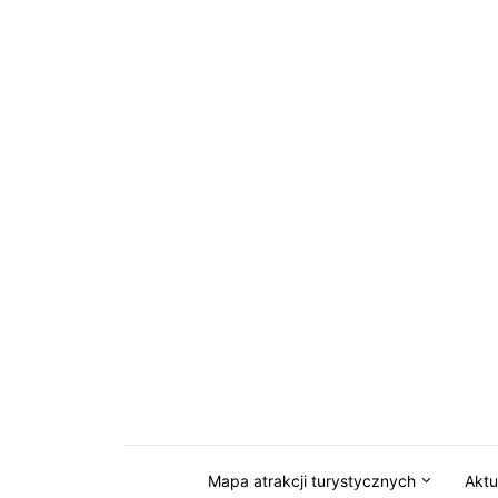
Przejdź do serwisu magazynkaszuby.pl
Mapa atrakcji turystycznych
Aktu