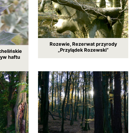
Rozewie, Rezerwat przyrody
„Przylądek Rozewski”
helińskie
tyw haftu