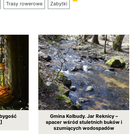
Trasy rowerowe
Zabytki
ubygość
Gmina Kolbudy. Jar Reknicy –
]
spacer wśród stuletnich buków i
szumiących wodospadów