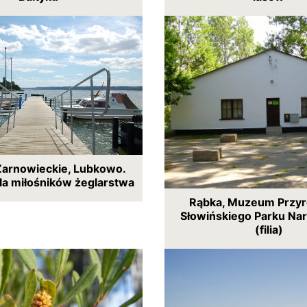
Żarnowieckie, Lubkowo.
la miłośników żeglarstwa
Rąbka, Muzeum Przyr
Słowińskiego Parku N
(filia)