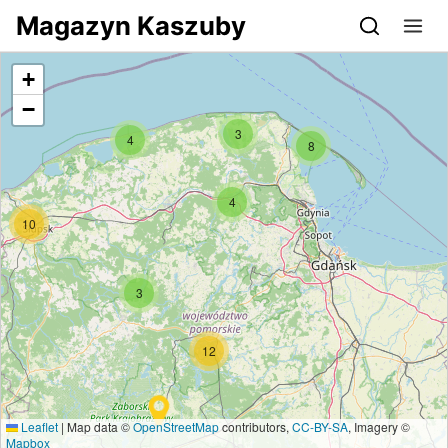
Przejdź do serwisu magazynkaszuby.pl
Magazyn Kaszuby
+
−
3
4
8
4
10
3
12
Leaflet
|
Map data ©
OpenStreetMap
contributors,
CC-BY-SA
, Imagery ©
Mapbox