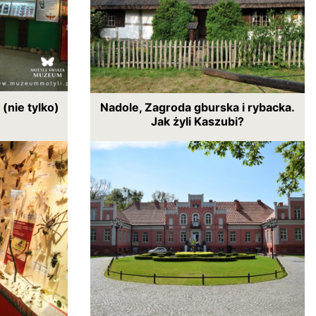
nie tylko)
Nadole, Zagroda gburska i rybacka.
Jak żyli Kaszubi?