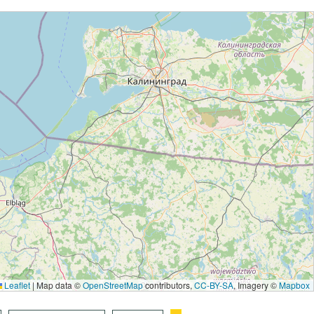
Leaflet
|
Map data ©
OpenStreetMap
contributors,
CC-BY-SA
, Imagery ©
Mapbox