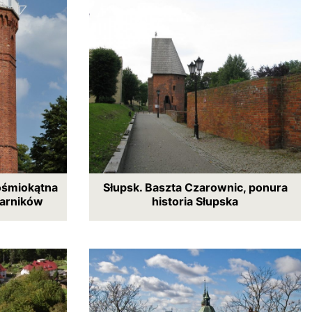
 ośmiokątna
Słupsk. Baszta Czarownic, ponura
tarników
historia Słupska