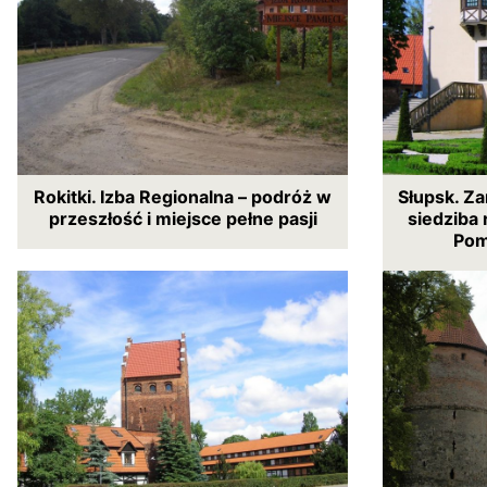
Rokitki. Izba Regionalna – podróż w
Słupsk. Z
przeszłość i miejsce pełne pasji
siedziba
Pom