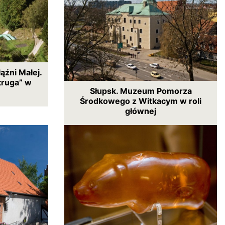
ąźni Małej.
truga” w
Słupsk. Muzeum Pomorza
Środkowego z Witkacym w roli
głównej