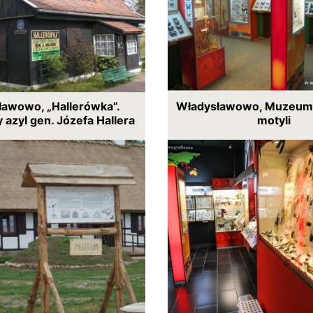
ławowo, „Hallerówka”.
Władysławowo, Muzeum (
azyl gen. Józefa Hallera
motyli