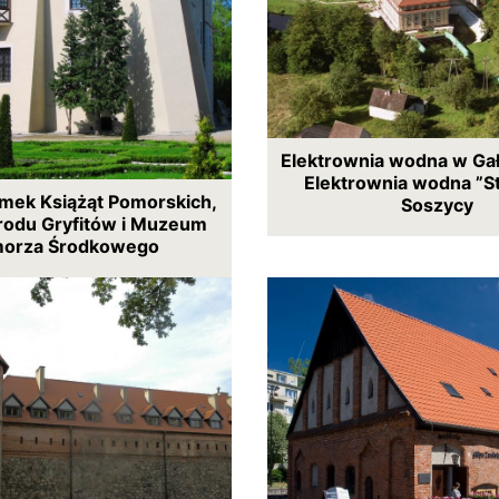
Elektrownia wodna w Gał
Elektrownia wodna ”S
amek Książąt Pomorskich,
Soszycy
 rodu Gryfitów i Muzeum
orza Środkowego