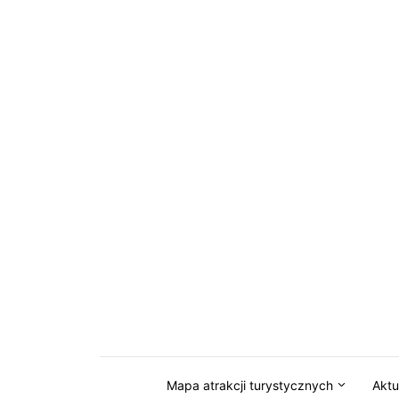
Przejdź do serwisu magazynkaszuby.pl
Mapa atrakcji turystycznych
Aktu