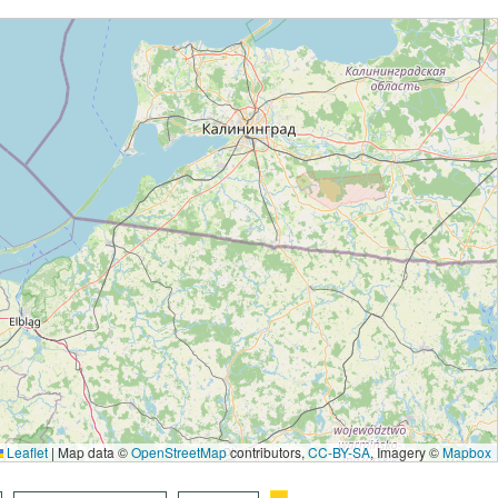
Leaflet
|
Map data ©
OpenStreetMap
contributors,
CC-BY-SA
, Imagery ©
Mapbox