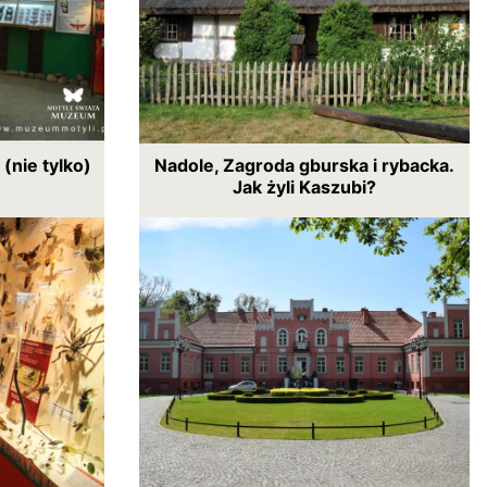
nie tylko)
Nadole, Zagroda gburska i rybacka.
Jak żyli Kaszubi?