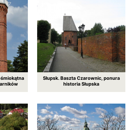
 ośmiokątna
Słupsk. Baszta Czarownic, ponura
tarników
historia Słupska