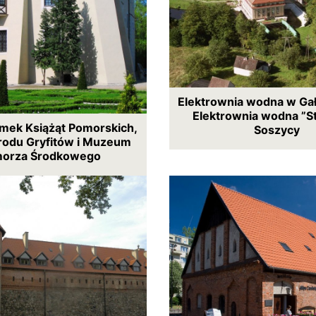
Elektrownia wodna w Gał
Elektrownia wodna ”S
amek Książąt Pomorskich,
Soszycy
 rodu Gryfitów i Muzeum
orza Środkowego