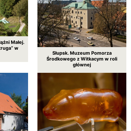
ąźni Małej.
truga” w
Słupsk. Muzeum Pomorza
Środkowego z Witkacym w roli
głównej