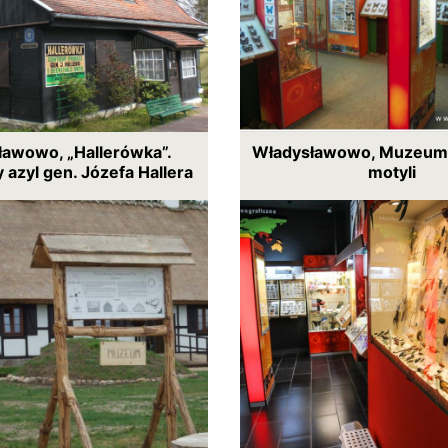
ławowo, „Hallerówka”.
Władysławowo, Muzeum (
azyl gen. Józefa Hallera
motyli