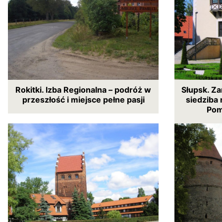
Rokitki. Izba Regionalna – podróż w
Słupsk. Z
przeszłość i miejsce pełne pasji
siedziba
Pom