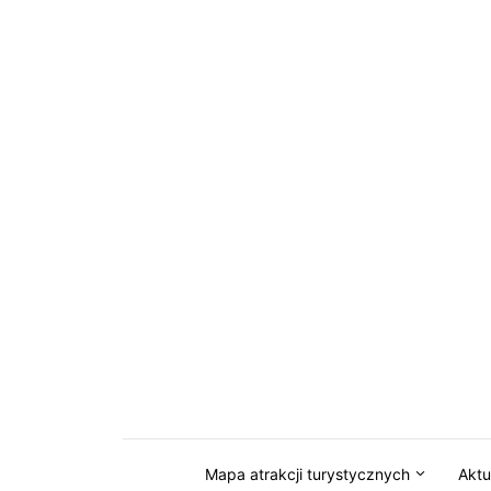
Przejdź do serwisu magazynkaszuby.pl
Mapa atrakcji turystycznych
Aktu