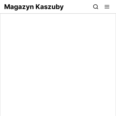
Przejdź do serwisu magazynkaszuby.pl
Magazyn Kaszuby