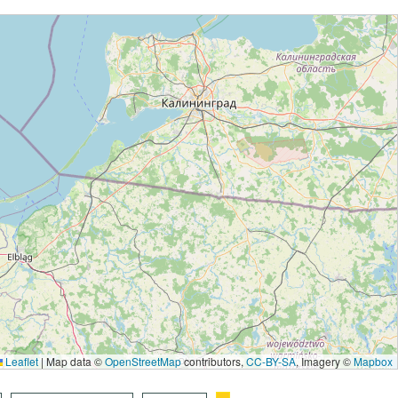
Leaflet
|
Map data ©
OpenStreetMap
contributors,
CC-BY-SA
, Imagery ©
Mapbox