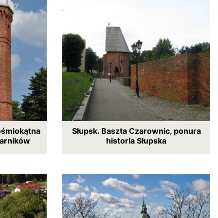
 ośmiokątna
Słupsk. Baszta Czarownic, ponura
tarników
historia Słupska