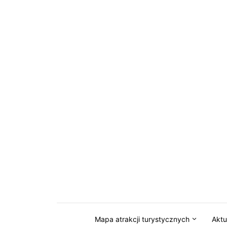
Przejdź do serwisu magazynkaszuby.pl
Mapa atrakcji turystycznych
Aktu