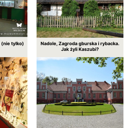
nie tylko)
Nadole, Zagroda gburska i rybacka.
Jak żyli Kaszubi?