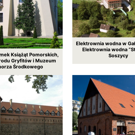
Elektrownia wodna w Gał
Elektrownia wodna ”S
amek Książąt Pomorskich,
Soszycy
 rodu Gryfitów i Muzeum
orza Środkowego