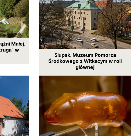
ąźni Małej.
truga” w
Słupsk. Muzeum Pomorza
Środkowego z Witkacym w roli
głównej