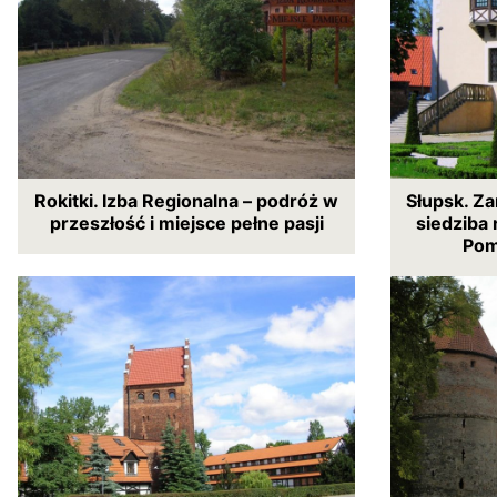
Rokitki. Izba Regionalna – podróż w
Słupsk. Z
przeszłość i miejsce pełne pasji
siedziba
Pom