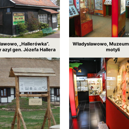
ławowo, „Hallerówka”.
Władysławowo, Muzeum (
azyl gen. Józefa Hallera
motyli