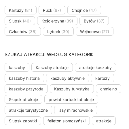
Kartuzy
(81)
Puck
(67)
Chojnice
(47)
Słupsk
(46)
Kościerzyna
(39)
Bytów
(37)
Człuchów
(36)
Lębork
(30)
Wejherowo
(27)
SZUKAJ ATRAKCJI WEDŁUG KATEGORII:
kaszuby
Kaszuby atrakcje
atrakcje kaszuby
kaszuby historia
kaszuby aktywnie
kartuzy
kaszuby przyroda
Kaszuby turystyka
chmielno
Słupsk atrakcje
powiat kartuski atrakcje
atrakcje turystyczne
lasy mirachowskie
Słupsk zabytki
felieton słomczyński
atrakcje