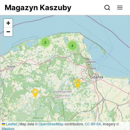
Przejdź do serwisu magazynkaszuby.pl
Magazyn Kaszuby
+
−
2
4
Leaflet
|
Map data ©
OpenStreetMap
contributors,
CC-BY-SA
, Imagery ©
Mapbox