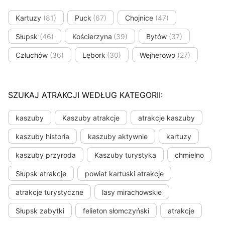
Kartuzy
(81)
Puck
(67)
Chojnice
(47)
Słupsk
(46)
Kościerzyna
(39)
Bytów
(37)
Człuchów
(36)
Lębork
(30)
Wejherowo
(27)
SZUKAJ ATRAKCJI WEDŁUG KATEGORII:
kaszuby
Kaszuby atrakcje
atrakcje kaszuby
kaszuby historia
kaszuby aktywnie
kartuzy
kaszuby przyroda
Kaszuby turystyka
chmielno
Słupsk atrakcje
powiat kartuski atrakcje
atrakcje turystyczne
lasy mirachowskie
Słupsk zabytki
felieton słomczyński
atrakcje