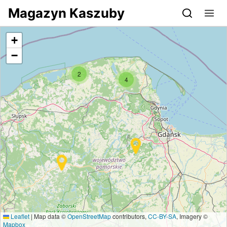
Przejdź do serwisu magazynkaszuby.pl
Magazyn Kaszuby
+
−
2
4
Leaflet
|
Map data ©
OpenStreetMap
contributors,
CC-BY-SA
, Imagery ©
Mapbox