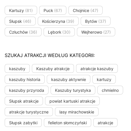
Kartuzy
(81)
Puck
(67)
Chojnice
(47)
Słupsk
(46)
Kościerzyna
(39)
Bytów
(37)
Człuchów
(36)
Lębork
(30)
Wejherowo
(27)
SZUKAJ ATRAKCJI WEDŁUG KATEGORII:
kaszuby
Kaszuby atrakcje
atrakcje kaszuby
kaszuby historia
kaszuby aktywnie
kartuzy
kaszuby przyroda
Kaszuby turystyka
chmielno
Słupsk atrakcje
powiat kartuski atrakcje
atrakcje turystyczne
lasy mirachowskie
Słupsk zabytki
felieton słomczyński
atrakcje