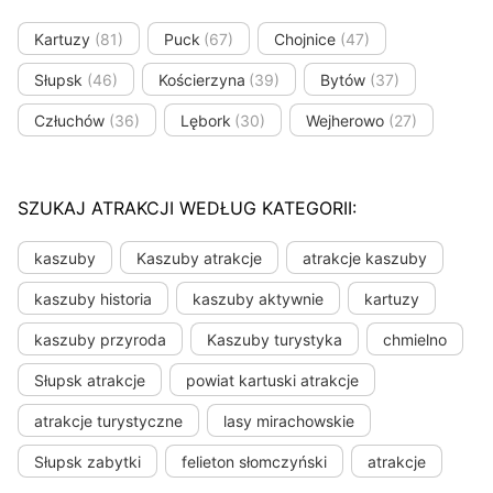
Kartuzy
(81)
Puck
(67)
Chojnice
(47)
Słupsk
(46)
Kościerzyna
(39)
Bytów
(37)
Człuchów
(36)
Lębork
(30)
Wejherowo
(27)
SZUKAJ ATRAKCJI WEDŁUG KATEGORII:
kaszuby
Kaszuby atrakcje
atrakcje kaszuby
kaszuby historia
kaszuby aktywnie
kartuzy
kaszuby przyroda
Kaszuby turystyka
chmielno
Słupsk atrakcje
powiat kartuski atrakcje
atrakcje turystyczne
lasy mirachowskie
Słupsk zabytki
felieton słomczyński
atrakcje