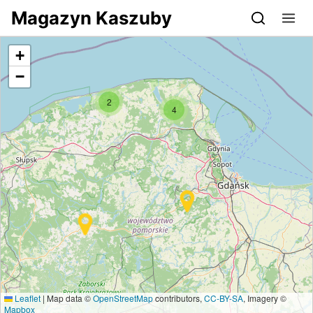
Przejdź do serwisu magazynkaszuby.pl
Magazyn Kaszuby
+
−
2
4
Leaflet
|
Map data ©
OpenStreetMap
contributors,
CC-BY-SA
, Imagery ©
Mapbox