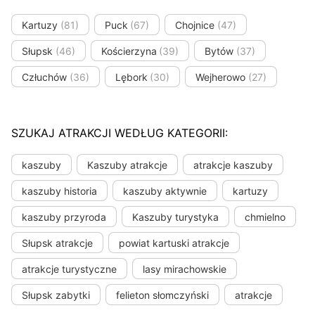
Kartuzy
(81)
Puck
(67)
Chojnice
(47)
Słupsk
(46)
Kościerzyna
(39)
Bytów
(37)
Człuchów
(36)
Lębork
(30)
Wejherowo
(27)
SZUKAJ ATRAKCJI WEDŁUG KATEGORII:
kaszuby
Kaszuby atrakcje
atrakcje kaszuby
kaszuby historia
kaszuby aktywnie
kartuzy
kaszuby przyroda
Kaszuby turystyka
chmielno
Słupsk atrakcje
powiat kartuski atrakcje
atrakcje turystyczne
lasy mirachowskie
Słupsk zabytki
felieton słomczyński
atrakcje