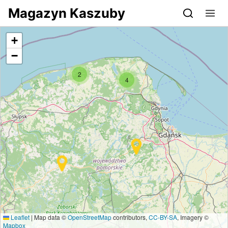
Przejdź do serwisu magazynkaszuby.pl
Magazyn Kaszuby
+
−
2
4
Leaflet
|
Map data ©
OpenStreetMap
contributors,
CC-BY-SA
, Imagery ©
Mapbox