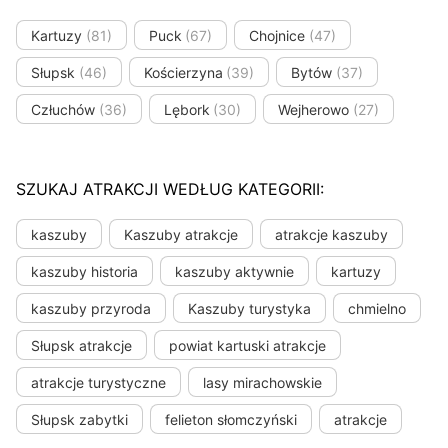
Kartuzy
(81)
Puck
(67)
Chojnice
(47)
Słupsk
(46)
Kościerzyna
(39)
Bytów
(37)
Człuchów
(36)
Lębork
(30)
Wejherowo
(27)
SZUKAJ ATRAKCJI WEDŁUG KATEGORII:
kaszuby
Kaszuby atrakcje
atrakcje kaszuby
kaszuby historia
kaszuby aktywnie
kartuzy
kaszuby przyroda
Kaszuby turystyka
chmielno
Słupsk atrakcje
powiat kartuski atrakcje
atrakcje turystyczne
lasy mirachowskie
Słupsk zabytki
felieton słomczyński
atrakcje