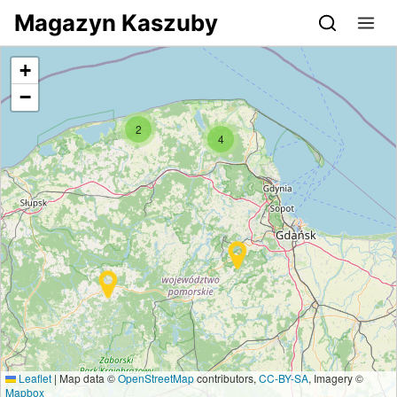
Przejdź do serwisu magazynkaszuby.pl
Magazyn Kaszuby
+
−
2
4
Leaflet
|
Map data ©
OpenStreetMap
contributors,
CC-BY-SA
, Imagery ©
Mapbox