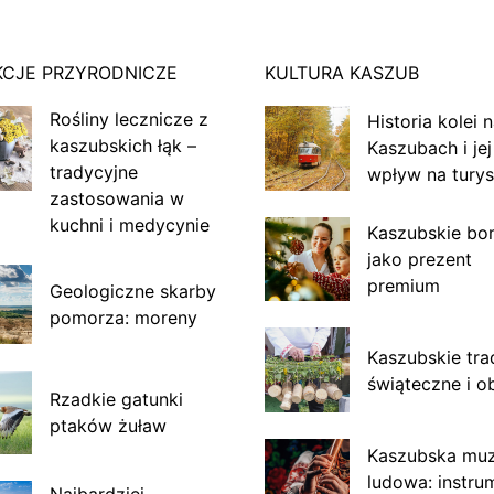
KCJE PRZYRODNICZE
KULTURA KASZUB
Rośliny lecznicze z
Historia kolei 
kaszubskich łąk –
Kaszubach i jej
tradycyjne
wpływ na turys
zastosowania w
kuchni i medycynie
Kaszubskie bo
jako prezent
premium
Geologiczne skarby
pomorza: moreny
Kaszubskie tra
świąteczne i o
Rzadkie gatunki
ptaków żuław
Kaszubska mu
ludowa: instru