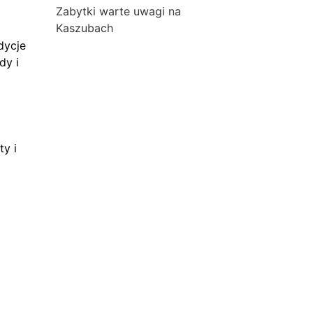
Zabytki warte uwagi na
Kaszubach
dycje
dy i
ty i