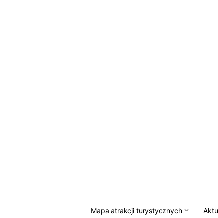
Przejdź do serwisu magazynkaszuby.pl
Mapa atrakcji turystycznych
Aktu