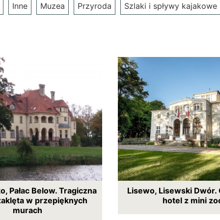
Inne
Muzea
Przyroda
Szlaki i spływy kajakowe
, Pałac Below. Tragiczna
Lisewo, Lisewski Dwór.
zaklęta w przepięknych
hotel z mini zo
murach