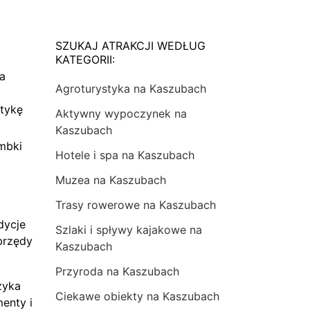
SZUKAJ ATRAKCJI WEDŁUG
KATEGORII:
na
Agroturystyka na Kaszubach
tykę
Aktywny wypoczynek na
Kaszubach
mbki
Hotele i spa na Kaszubach
Muzea na Kaszubach
Trasy rowerowe na Kaszubach
dycje
Szlaki i spływy kajakowe na
brzędy
Kaszubach
Przyroda na Kaszubach
zyka
Ciekawe obiekty na Kaszubach
menty i