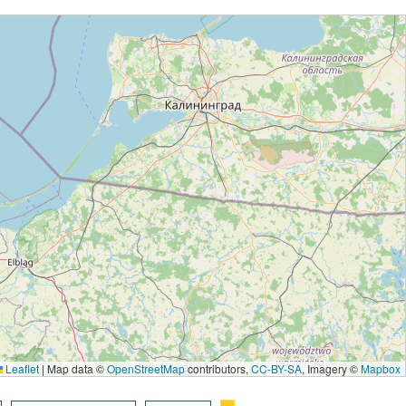
Leaflet
|
Map data ©
OpenStreetMap
contributors,
CC-BY-SA
, Imagery ©
Mapbox