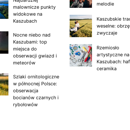
Najbardziej
melodie
malownicze punkty
widokowe na
Kaszubskie tra
Kaszubach
weselne: obrzę
zwyczaje
Nocne niebo nad
Kaszubami: top
Rzemiosło
miejsca do
artystyczne na
obserwacji gwiazd i
Kaszubach: haf
meteorów
ceramika
Szlaki ornitologiczne
w północnej Polsce:
obserwacja
bocianów czarnych i
rybołowów