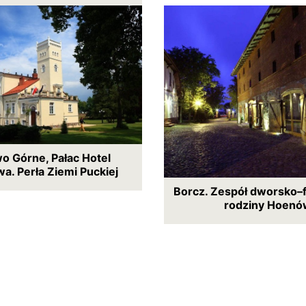
o Górne, Pałac Hotel
a. Perła Ziemi Puckiej
Borcz. Zespół dworsko–
rodziny Hoenó