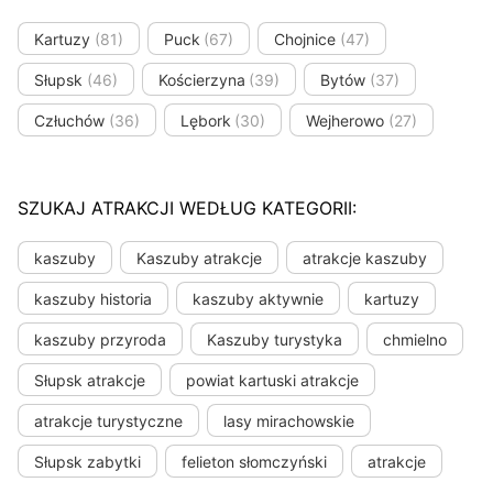
Kartuzy
(81)
Puck
(67)
Chojnice
(47)
Słupsk
(46)
Kościerzyna
(39)
Bytów
(37)
Człuchów
(36)
Lębork
(30)
Wejherowo
(27)
SZUKAJ ATRAKCJI WEDŁUG KATEGORII:
kaszuby
Kaszuby atrakcje
atrakcje kaszuby
kaszuby historia
kaszuby aktywnie
kartuzy
kaszuby przyroda
Kaszuby turystyka
chmielno
Słupsk atrakcje
powiat kartuski atrakcje
atrakcje turystyczne
lasy mirachowskie
Słupsk zabytki
felieton słomczyński
atrakcje