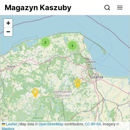
Przejdź do serwisu magazynkaszuby.pl
Magazyn Kaszuby
+
−
2
4
Leaflet
|
Map data ©
OpenStreetMap
contributors,
CC-BY-SA
, Imagery ©
Mapbox