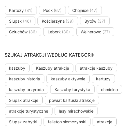
Kartuzy
(81)
Puck
(67)
Chojnice
(47)
Słupsk
(46)
Kościerzyna
(39)
Bytów
(37)
Człuchów
(36)
Lębork
(30)
Wejherowo
(27)
SZUKAJ ATRAKCJI WEDŁUG KATEGORII:
kaszuby
Kaszuby atrakcje
atrakcje kaszuby
kaszuby historia
kaszuby aktywnie
kartuzy
kaszuby przyroda
Kaszuby turystyka
chmielno
Słupsk atrakcje
powiat kartuski atrakcje
atrakcje turystyczne
lasy mirachowskie
Słupsk zabytki
felieton słomczyński
atrakcje