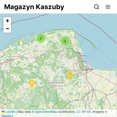
Przejdź do serwisu magazynkaszuby.pl
Magazyn Kaszuby
+
−
2
4
Leaflet
|
Map data ©
OpenStreetMap
contributors,
CC-BY-SA
, Imagery ©
Mapbox