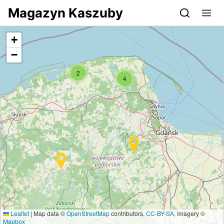
Przejdź do serwisu magazynkaszuby.pl
Magazyn Kaszuby
+
−
2
4
Leaflet
|
Map data ©
OpenStreetMap
contributors,
CC-BY-SA
, Imagery ©
Mapbox