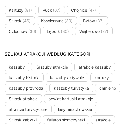
Kartuzy
(81)
Puck
(67)
Chojnice
(47)
Słupsk
(46)
Kościerzyna
(39)
Bytów
(37)
Człuchów
(36)
Lębork
(30)
Wejherowo
(27)
SZUKAJ ATRAKCJI WEDŁUG KATEGORII:
kaszuby
Kaszuby atrakcje
atrakcje kaszuby
kaszuby historia
kaszuby aktywnie
kartuzy
kaszuby przyroda
Kaszuby turystyka
chmielno
Słupsk atrakcje
powiat kartuski atrakcje
atrakcje turystyczne
lasy mirachowskie
Słupsk zabytki
felieton słomczyński
atrakcje