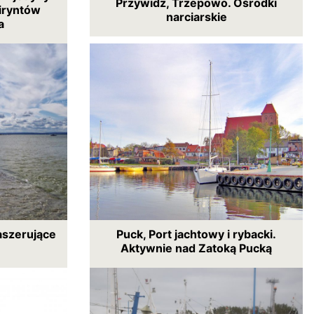
Przywidz, Trzepowo. Ośrodki
iryntów
narciarskie
a
aszerujące
Puck, Port jachtowy i rybacki.
Aktywnie nad Zatoką Pucką