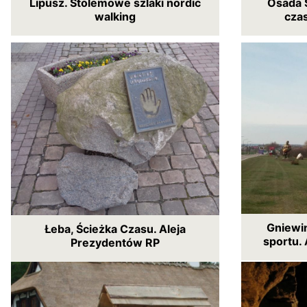
Lipusz. Stolemowe szlaki nordic
Osada 
walking
cza
Gniewin
Łeba, Ścieżka Czasu. Aleja
sportu. 
Prezydentów RP