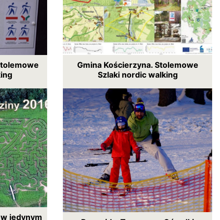
Stolemowe
Gmina Kościerzyna. Stolemowe
king
Szlaki nordic walking
ę w jedynym