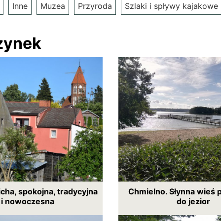
Inne
Muzea
Przyroda
Szlaki i spływy kajakowe
zynek
icha, spokojna, tradycyjna
Chmielno. Słynna wieś 
i nowoczesna
do jezior