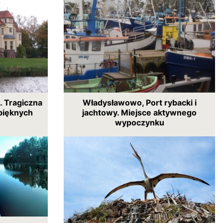
. Tragiczna
Władysławowo, Port rybacki i
pięknych
jachtowy. Miejsce aktywnego
wypoczynku