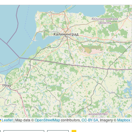
Leaflet
|
Map data ©
OpenStreetMap
contributors,
CC-BY-SA
, Imagery ©
Mapbox