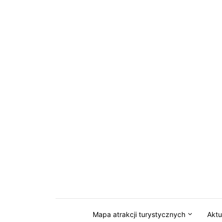
Przejdź do serwisu magazynkaszuby.pl
Mapa atrakcji turystycznych
Aktu