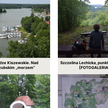
ze Kiszewskie. Nad
Szczelina Lechicka, pun
zubskim „morzem”
[FOTOGALERIA