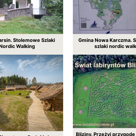
rsin. Stolemowe Szlaki
Gmina Nowa Karczma. 
Nordic Walking
szlaki nordic wal
Bliziny. Przeżyj przygod