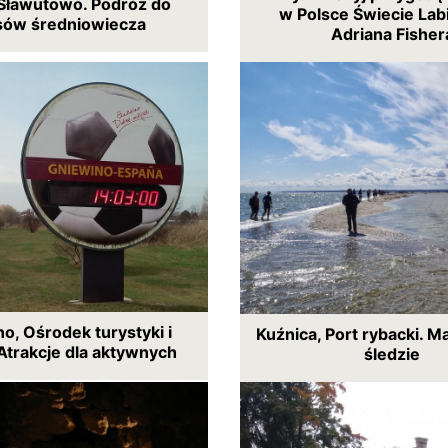
Sławutowo. Podróż do
w Polsce Świecie Lab
sów średniowiecza
Adriana Fisher
o, Ośrodek turystyki i
Kuźnica, Port rybacki. M
Atrakcje dla aktywnych
śledzie