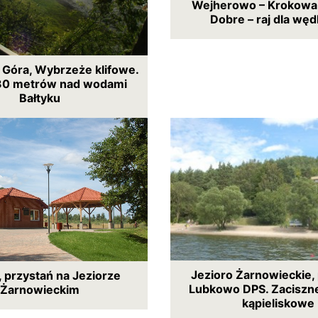
Wejherowo – Krokowa,
Dobre – raj dla wę
 Góra, Wybrzeże klifowe.
30 metrów nad wodami
Bałtyku
Jezioro Żarnowieckie,
 przystań na Jeziorze
Lubkowo DPS. Zaciszn
Żarnowieckim
kąpieliskowe