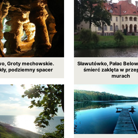
o, Groty mechowskie.
Sławutówko, Pałac Below
kły, podziemny spacer
śmierć zaklęta w prze
murach