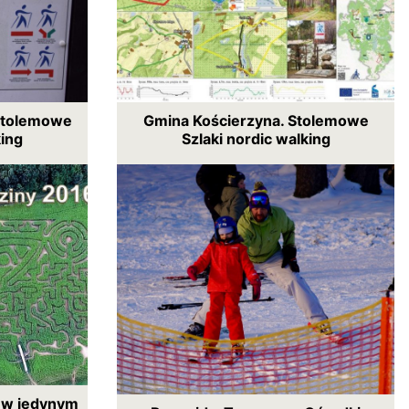
Stolemowe
Gmina Kościerzyna. Stolemowe
king
Szlaki nordic walking
ę w jedynym