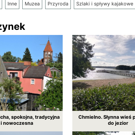
Inne
Muzea
Przyroda
Szlaki i spływy kajakowe
zynek
icha, spokojna, tradycyjna
Chmielno. Słynna wieś 
i nowoczesna
do jezior