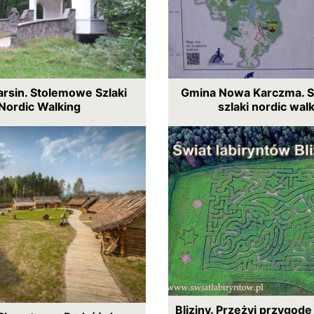
rsin. Stolemowe Szlaki
Gmina Nowa Karczma. 
Nordic Walking
szlaki nordic wal
Bliziny. Przeżyj przygod