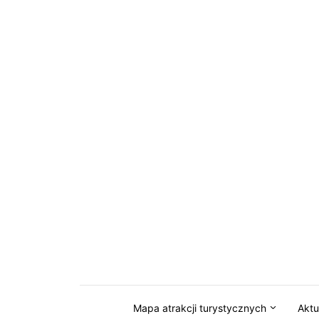
Przejdź do serwisu magazynkaszuby.pl
Mapa atrakcji turystycznych
Aktu