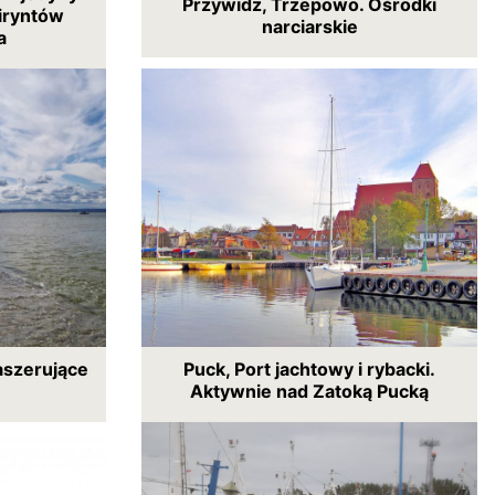
Przywidz, Trzepowo. Ośrodki
iryntów
narciarskie
a
aszerujące
Puck, Port jachtowy i rybacki.
Aktywnie nad Zatoką Pucką