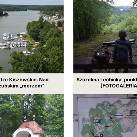
ze Kiszewskie. Nad
Szczelina Lechicka, pun
zubskim „morzem”
[FOTOGALERIA