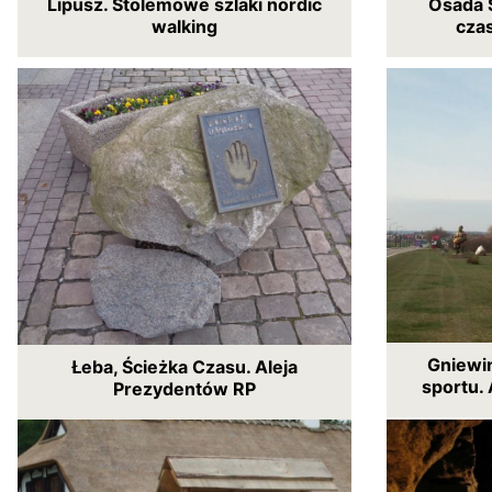
Lipusz. Stolemowe szlaki nordic
Osada 
walking
cza
Gniewin
Łeba, Ścieżka Czasu. Aleja
sportu. 
Prezydentów RP