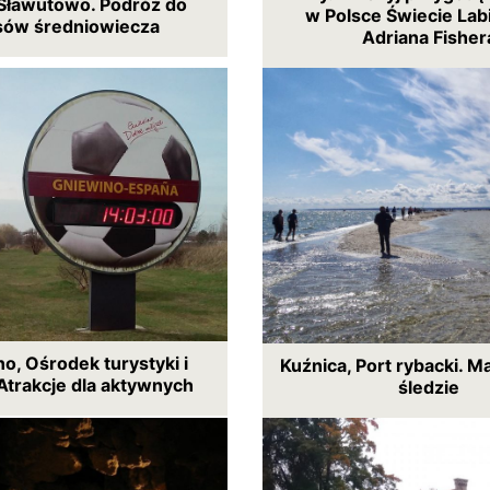
Sławutowo. Podróż do
w Polsce Świecie Lab
sów średniowiecza
Adriana Fisher
o, Ośrodek turystyki i
Kuźnica, Port rybacki. M
Atrakcje dla aktywnych
śledzie