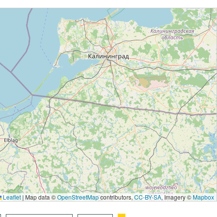
Leaflet
|
Map data ©
OpenStreetMap
contributors,
CC-BY-SA
, Imagery ©
Mapbox