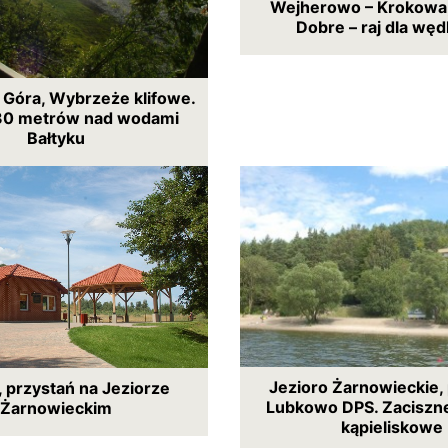
Wejherowo – Krokowa,
Dobre – raj dla wę
 Góra, Wybrzeże klifowe.
30 metrów nad wodami
Bałtyku
Jezioro Żarnowieckie,
 przystań na Jeziorze
Lubkowo DPS. Zaciszn
Żarnowieckim
kąpieliskowe