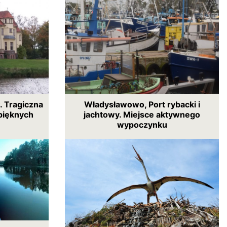
. Tragiczna
Władysławowo, Port rybacki i
pięknych
jachtowy. Miejsce aktywnego
wypoczynku