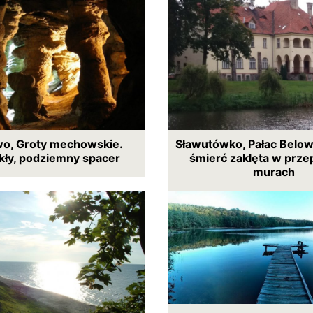
o, Groty mechowskie.
Sławutówko, Pałac Below
kły, podziemny spacer
śmierć zaklęta w prze
murach