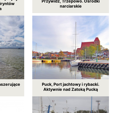
Przywidz, Trzepowo. Ośrodki
iryntów
narciarskie
a
aszerujące
Puck, Port jachtowy i rybacki.
Aktywnie nad Zatoką Pucką