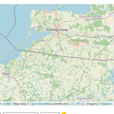
Leaflet
|
Map data ©
OpenStreetMap
contributors,
CC-BY-SA
, Imagery ©
Mapbox