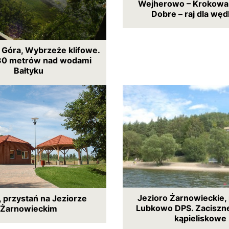
Wejherowo – Krokowa,
Dobre – raj dla wę
 Góra, Wybrzeże klifowe.
30 metrów nad wodami
Bałtyku
Jezioro Żarnowieckie,
 przystań na Jeziorze
Lubkowo DPS. Zaciszn
Żarnowieckim
kąpieliskowe