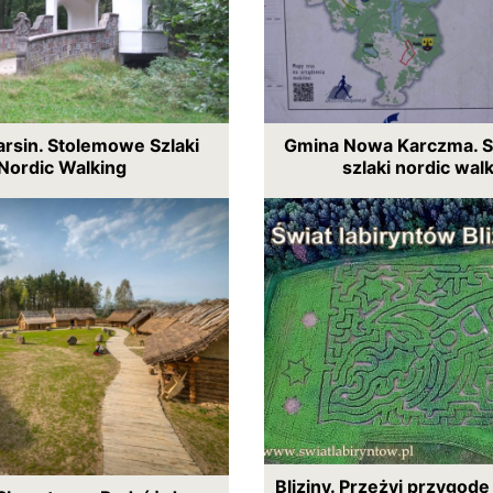
rsin. Stolemowe Szlaki
Gmina Nowa Karczma. 
Nordic Walking
szlaki nordic wal
Bliziny. Przeżyj przygod