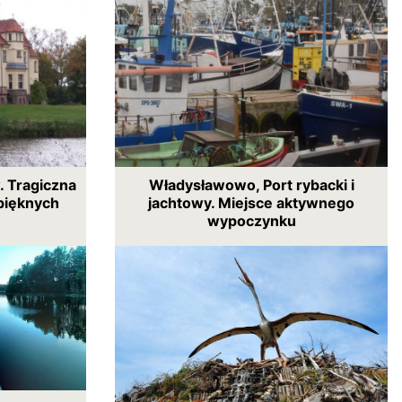
. Tragiczna
Władysławowo, Port rybacki i
pięknych
jachtowy. Miejsce aktywnego
wypoczynku