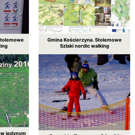
Stolemowe
Gmina Kościerzyna. Stolemowe
king
Szlaki nordic walking
ę w jedynym