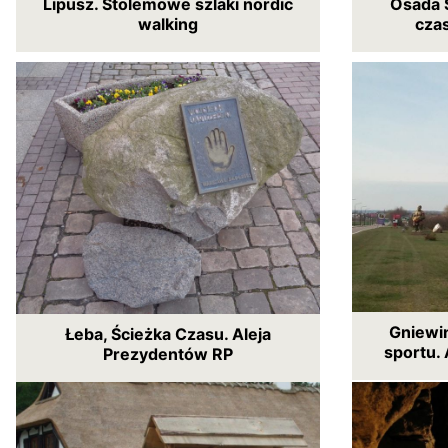
Lipusz. Stolemowe szlaki nordic
Osada 
walking
cza
Gniewin
Łeba, Ścieżka Czasu. Aleja
sportu. 
Prezydentów RP