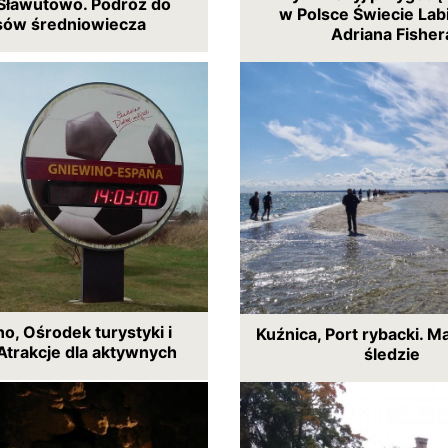
Sławutowo. Podróż do
w Polsce Świecie Lab
sów średniowiecza
Adriana Fisher
o, Ośrodek turystyki i
Kuźnica, Port rybacki. M
Atrakcje dla aktywnych
śledzie