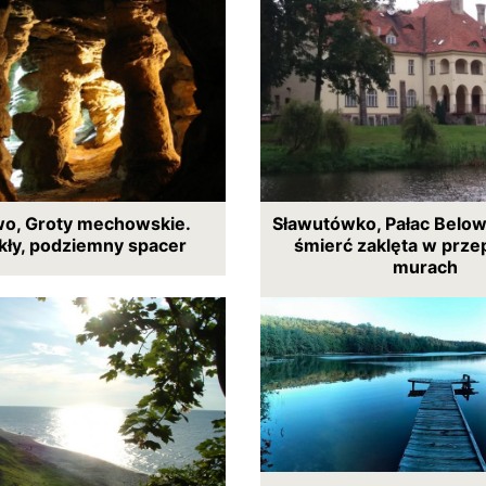
o, Groty mechowskie.
Sławutówko, Pałac Below
kły, podziemny spacer
śmierć zaklęta w prze
murach