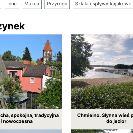
Inne
Muzea
Przyroda
Szlaki i spływy kajakowe
zynek
icha, spokojna, tradycyjna
Chmielno. Słynna wieś 
i nowoczesna
do jezior