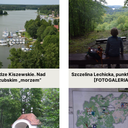
ze Kiszewskie. Nad
Szczelina Lechicka, pun
zubskim „morzem”
[FOTOGALERIA