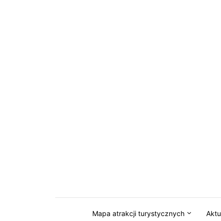
Przejdź do serwisu magazynkaszuby.pl
Mapa atrakcji turystycznych
Aktu