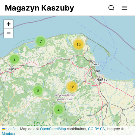
Przejdź do serwisu magazynkaszuby.pl
Magazyn Kaszuby
+
−
7
15
2
12
3
4
Leaflet
|
Map data ©
OpenStreetMap
contributors,
CC-BY-SA
, Imagery ©
Mapbox