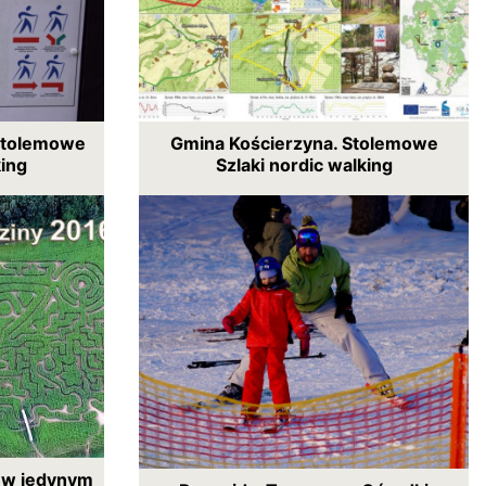
Stolemowe
Gmina Kościerzyna. Stolemowe
king
Szlaki nordic walking
ę w jedynym