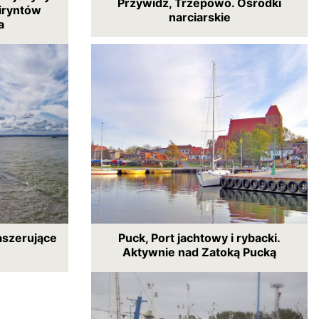
Przywidz, Trzepowo. Ośrodki
iryntów
narciarskie
a
aszerujące
Puck, Port jachtowy i rybacki.
Aktywnie nad Zatoką Pucką