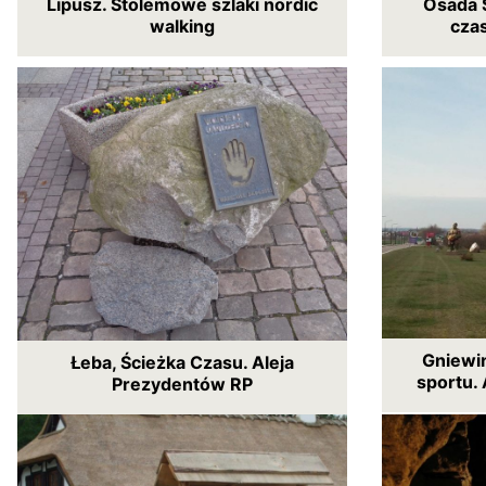
Lipusz. Stolemowe szlaki nordic
Osada 
walking
cza
Gniewin
Łeba, Ścieżka Czasu. Aleja
sportu. 
Prezydentów RP