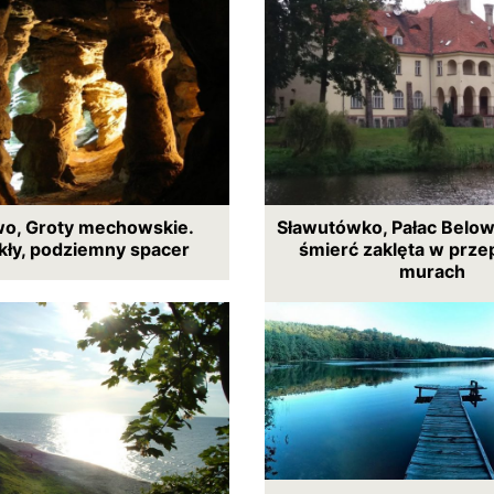
o, Groty mechowskie.
Sławutówko, Pałac Below
kły, podziemny spacer
śmierć zaklęta w prze
murach