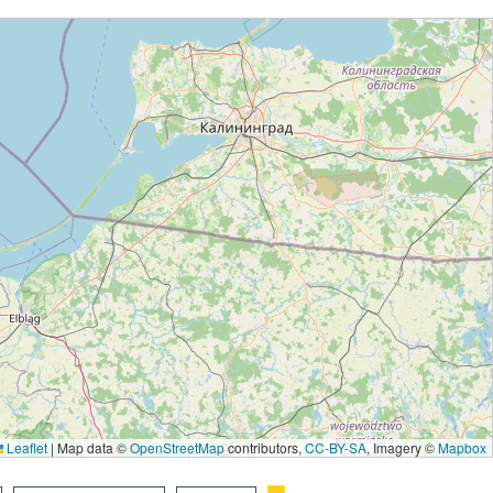
Leaflet
|
Map data ©
OpenStreetMap
contributors,
CC-BY-SA
, Imagery ©
Mapbox