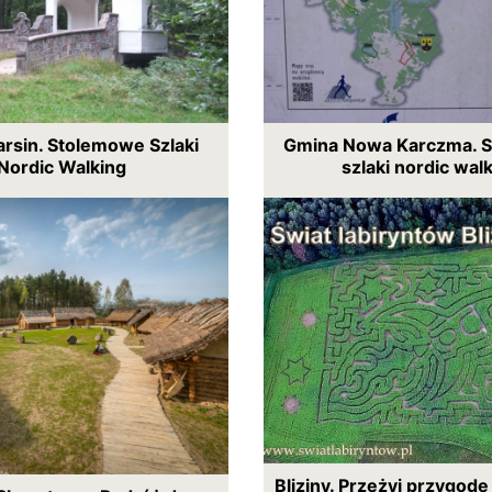
rsin. Stolemowe Szlaki
Gmina Nowa Karczma. 
Nordic Walking
szlaki nordic wal
Bliziny. Przeżyj przygod