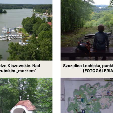
ze Kiszewskie. Nad
Szczelina Lechicka, pun
zubskim „morzem”
[FOTOGALERIA