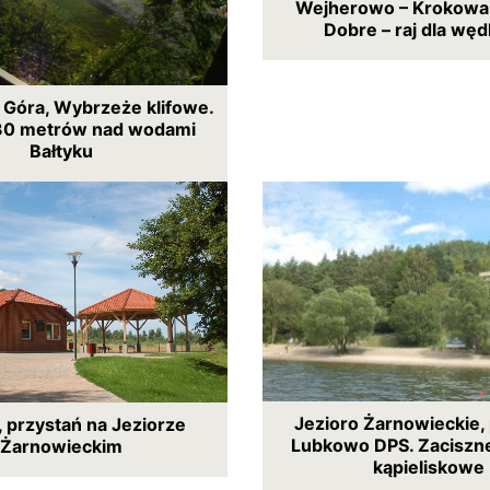
Wejherowo – Krokowa,
Dobre – raj dla wę
 Góra, Wybrzeże klifowe.
30 metrów nad wodami
Bałtyku
Jezioro Żarnowieckie,
 przystań na Jeziorze
Lubkowo DPS. Zaciszn
Żarnowieckim
kąpieliskowe