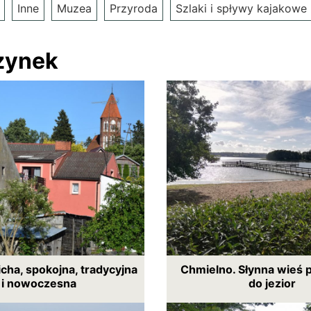
Inne
Muzea
Przyroda
Szlaki i spływy kajakowe
zynek
icha, spokojna, tradycyjna
Chmielno. Słynna wieś 
i nowoczesna
do jezior