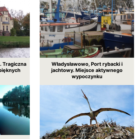
. Tragiczna
Władysławowo, Port rybacki i
pięknych
jachtowy. Miejsce aktywnego
wypoczynku