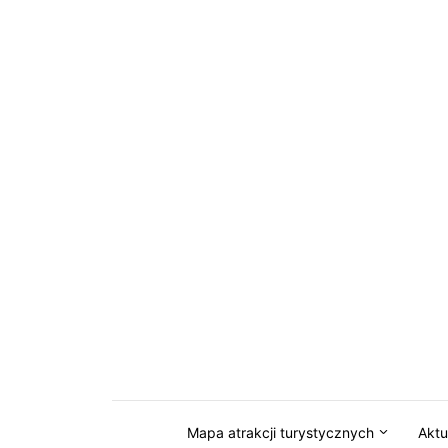
Przejdź do serwisu magazynkaszuby.pl
Mapa atrakcji turystycznych
Aktu