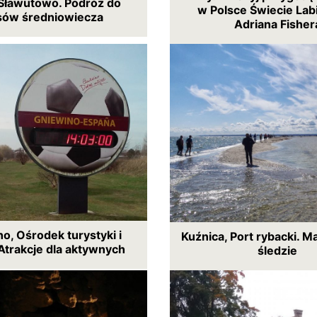
Sławutowo. Podróż do
w Polsce Świecie Lab
sów średniowiecza
Adriana Fisher
o, Ośrodek turystyki i
Kuźnica, Port rybacki. M
Atrakcje dla aktywnych
śledzie