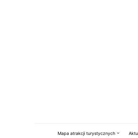
Przejdź do serwisu magazynkaszuby.pl
Mapa atrakcji turystycznych
Aktu