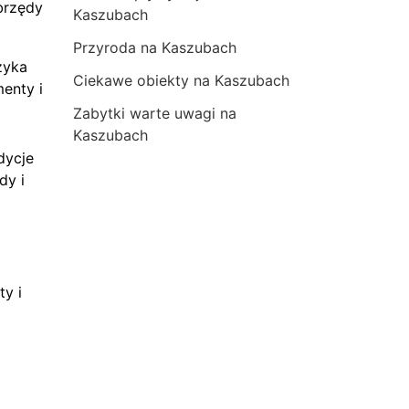
brzędy
Kaszubach
Przyroda na Kaszubach
zyka
Ciekawe obiekty na Kaszubach
menty i
Zabytki warte uwagi na
Kaszubach
dycje
dy i
ty i