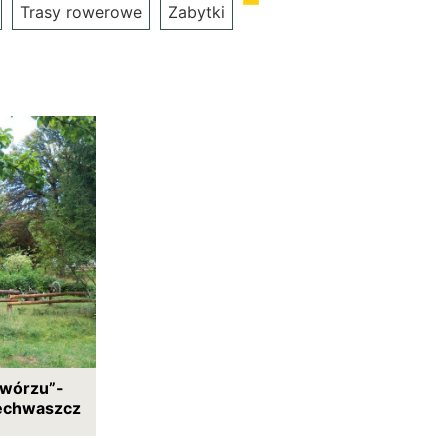
Trasy rowerowe
Zabytki
dwórzu”-
iechwaszcz