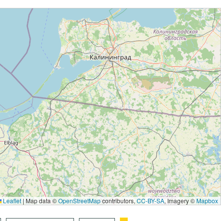
Leaflet
|
Map data ©
OpenStreetMap
contributors,
CC-BY-SA
, Imagery ©
Mapbox