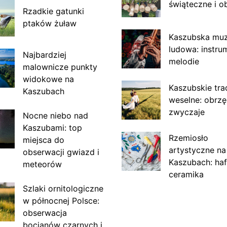
świąteczne i o
Rzadkie gatunki
ptaków żuław
Kaszubska mu
ludowa: instru
Najbardziej
melodie
malownicze punkty
widokowe na
Kaszubskie tra
Kaszubach
weselne: obrzę
zwyczaje
Nocne niebo nad
Kaszubami: top
Rzemiosło
miejsca do
artystyczne na
obserwacji gwiazd i
Kaszubach: haf
meteorów
ceramika
Szlaki ornitologiczne
w północnej Polsce:
obserwacja
bocianów czarnych i