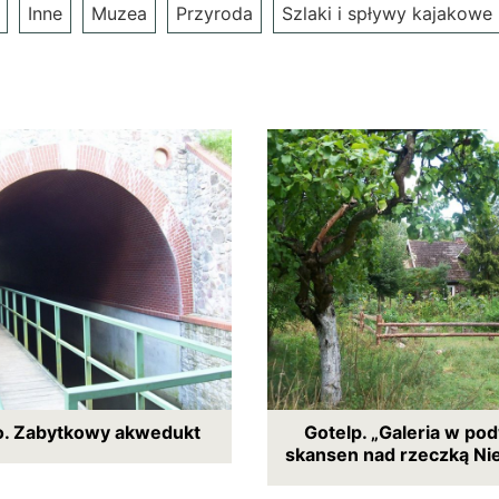
Inne
Muzea
Przyroda
Szlaki i spływy kajakowe
o. Zabytkowy akwedukt
Gotelp. „Galeria w po
skansen nad rzeczką N