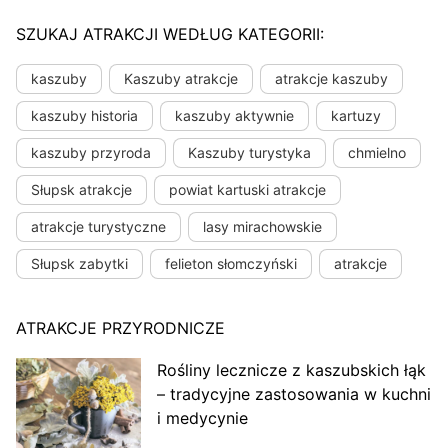
SZUKAJ ATRAKCJI WEDŁUG KATEGORII:
kaszuby
Kaszuby atrakcje
atrakcje kaszuby
kaszuby historia
kaszuby aktywnie
kartuzy
kaszuby przyroda
Kaszuby turystyka
chmielno
Słupsk atrakcje
powiat kartuski atrakcje
atrakcje turystyczne
lasy mirachowskie
Słupsk zabytki
felieton słomczyński
atrakcje
ATRAKCJE PRZYRODNICZE
Rośliny lecznicze z kaszubskich łąk
– tradycyjne zastosowania w kuchni
i medycynie