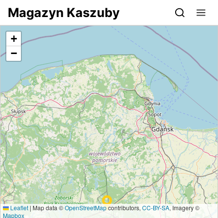
Przejdź do serwisu magazynkaszuby.pl
Magazyn Kaszuby
+
−
Leaflet
|
Map data ©
OpenStreetMap
contributors,
CC-BY-SA
, Imagery ©
Mapbox