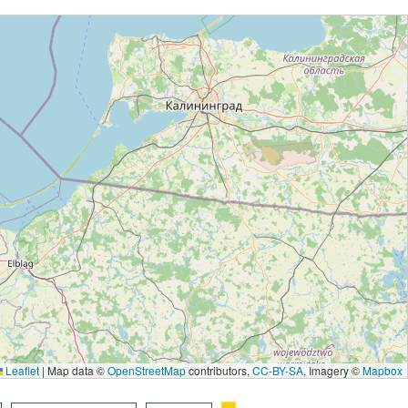
Leaflet
|
Map data ©
OpenStreetMap
contributors,
CC-BY-SA
, Imagery ©
Mapbox