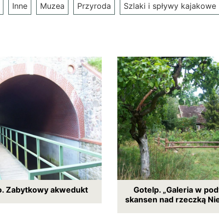
Inne
Muzea
Przyroda
Szlaki i spływy kajakowe
o. Zabytkowy akwedukt
Gotelp. „Galeria w po
skansen nad rzeczką N