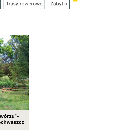
Trasy rowerowe
Zabytki
dwórzu”-
iechwaszcz