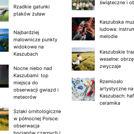
świąteczne i o
Rzadkie gatunki
ptaków żuław
Kaszubska mu
ludowa: instru
Najbardziej
melodie
malownicze punkty
widokowe na
Kaszubskie tra
Kaszubach
weselne: obrzę
zwyczaje
Nocne niebo nad
Kaszubami: top
Rzemiosło
miejsca do
artystyczne na
obserwacji gwiazd i
Kaszubach: haf
meteorów
ceramika
Szlaki ornitologiczne
w północnej Polsce:
obserwacja
bocianów czarnych i