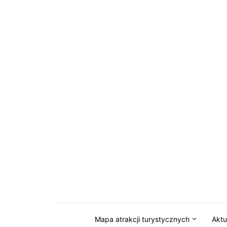
Przejdź do serwisu magazynkaszuby.pl
Mapa atrakcji turystycznych
Aktu