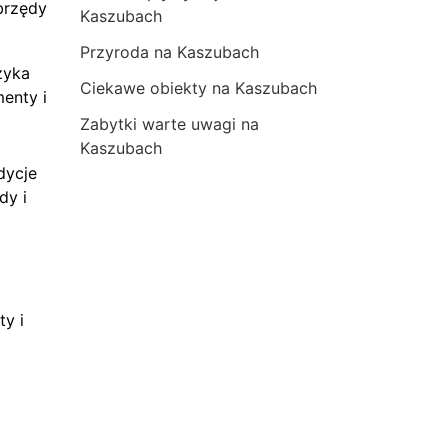
brzędy
Kaszubach
Przyroda na Kaszubach
zyka
Ciekawe obiekty na Kaszubach
menty i
Zabytki warte uwagi na
Kaszubach
dycje
dy i
ty i