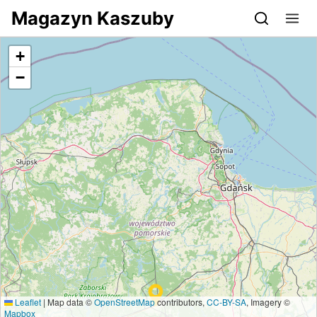
Przejdź do serwisu magazynkaszuby.pl
Magazyn Kaszuby
+
−
Leaflet
|
Map data ©
OpenStreetMap
contributors,
CC-BY-SA
, Imagery ©
Mapbox