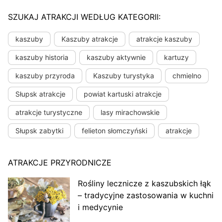
SZUKAJ ATRAKCJI WEDŁUG KATEGORII:
kaszuby
Kaszuby atrakcje
atrakcje kaszuby
kaszuby historia
kaszuby aktywnie
kartuzy
kaszuby przyroda
Kaszuby turystyka
chmielno
Słupsk atrakcje
powiat kartuski atrakcje
atrakcje turystyczne
lasy mirachowskie
Słupsk zabytki
felieton słomczyński
atrakcje
ATRAKCJE PRZYRODNICZE
Rośliny lecznicze z kaszubskich łąk
– tradycyjne zastosowania w kuchni
i medycynie