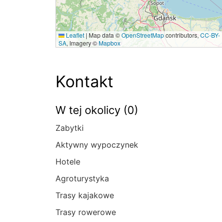
Leaflet
|
Map data ©
OpenStreetMap
contributors,
CC-BY-
SA
, Imagery ©
Mapbox
Kontakt
W tej okolicy (0)
Zabytki
Aktywny wypoczynek
Hotele
Agroturystyka
Trasy kajakowe
Trasy rowerowe