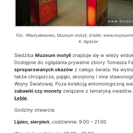
Fot.: Władysławowo, Muzeum motyli, źródło: www.muzeummot
K. Kędzior
Siedziba
Muzeum motyli
znajduje się w wieży wid
Dostępne do oglądania prywatne zbiory Tomasza Fa
spreparowanych okazów
z całego świata. Na wysta
także chrząszcze, pająki, skorpiony i inne stawonog
Wojny Światowej. Poza kolekcją entomologiczną w
zabawki czy monety
związane z tematyką owadów. 
Łebie
.
Godziny otwarcia:
Lipiec, sierpień
, codziennie: 9.00 – 21.00