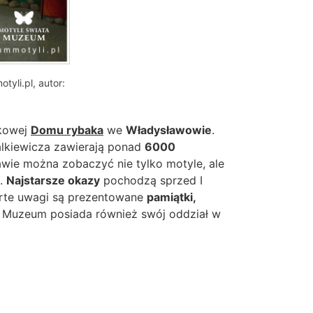
yli.pl, autor:
okowej
Domu rybaka
we
Władysławowie
.
lkiewicza zawierają ponad
6000
wie można zobaczyć nie tylko motyle, ale
i.
Najstarsze okazy
pochodzą sprzed I
arte uwagi są prezentowane
pamiątki,
Muzeum posiada również swój oddział w