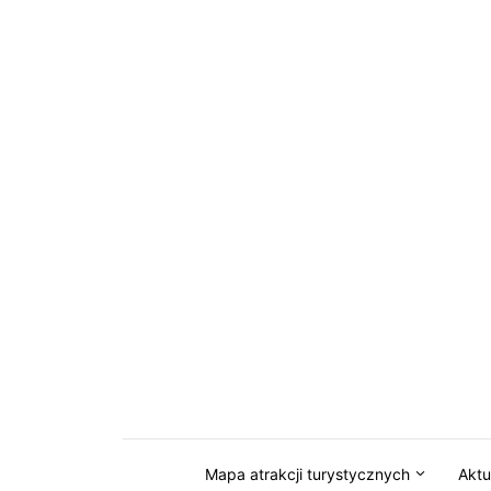
Przejdź do serwisu magazynkaszuby.pl
Mapa atrakcji turystycznych
Aktu