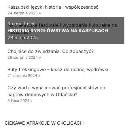
Kaszubski język: historia i współczesność
24 sierpnia 2025
»
Rozmaitości
Najciekawsze festiwale i wydarzenia kulturalne na
HISTORIA RYBOŁÓWSTWA NA KASZUBACH
Kaszubach
28 maja 2025
4 sierpnia 2025
»
Chojnice do zwiedzania. Co zobaczyć?
28 sierpnia 2024
»
Buty trekkingowe – klucz do udanej wędrówki
21 sierpnia 2024
»
Czy warto wynajmować profesjonalistów do
napraw domowych w Gdańsku?
5 lipca 2024
»
CIEKAWE ATRAKCJE W OKOLICACH: