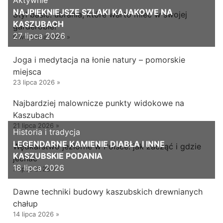
NAJPIĘKNIEJSZE SZLAKI KAJAKOWE NA
Styl basic: ubrania, które warto mieć w swojej
KASZUBACH
garderobie!
27 lipca 2026
6 września 2024
»
Joga i medytacja na łonie natury – pomorskie
miejsca
23 lipca 2026
»
Najbardziej malownicze punkty widokowe na
Kaszubach
21 lipca 2026
»
Historia i tradycja
LEGENDARNE KAMIENIE DIABŁA I INNE
Wędkarstwo jeziorne w Polsce: jak zacząć i gdzie
KASZUBSKIE PODANIA
jechać
18 lipca 2026
7 lipca 2026
»
Dawne techniki budowy kaszubskich drewnianych
chałup
14 lipca 2026
»