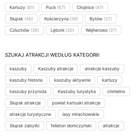
Kartuzy
(81)
Puck
(67)
Chojnice
(47)
Słupsk
(46)
Kościerzyna
(39)
Bytów
(37)
Człuchów
(36)
Lębork
(30)
Wejherowo
(27)
SZUKAJ ATRAKCJI WEDŁUG KATEGORII:
kaszuby
Kaszuby atrakcje
atrakcje kaszuby
kaszuby historia
kaszuby aktywnie
kartuzy
kaszuby przyroda
Kaszuby turystyka
chmielno
Słupsk atrakcje
powiat kartuski atrakcje
atrakcje turystyczne
lasy mirachowskie
Słupsk zabytki
felieton słomczyński
atrakcje