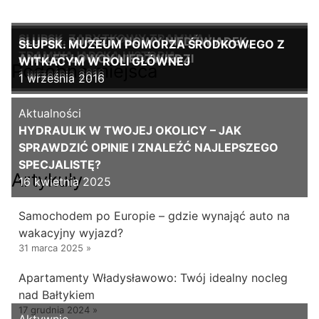
SŁUPSK. ZABYTKOWY TRAMWAJ.
SŁUPSK. BURSZTYNOWY NIEDŹWIADEK,
SŁUPSK. MUZEUM POMORZA ŚRODKOWEGO Z
TRAMWAJARSKA HISTORIA
AMULET ŁOWCY NIEDŹWIEDZI
WITKACYM W ROLI GŁÓWNEJ
Podobne miejsca
1 września 2016
1 września 2016
1 września 2016
Aktualności
HYDRAULIK W TWOJEJ OKOLICY – JAK
SPRAWDZIĆ OPINIE I ZNALEŹĆ NAJLEPSZEGO
SPECJALISTĘ?
Artykuły
16 kwietnia 2025
Samochodem po Europie – gdzie wynająć auto na
wakacyjny wyjazd?
31 marca 2025
»
Apartamenty Władysławowo: Twój idealny nocleg
nad Bałtykiem
17 grudnia 2024
»
Aktywnie