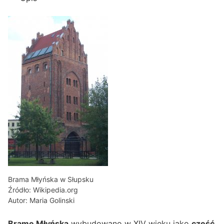
Brama Młyńska w Słupsku
Źródło: Wikipedia.org
Autor: Maria Golinski
Bramę Młyńską
wybudowano w XIV wieku jako
część