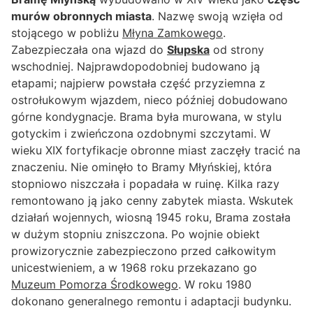
murów obronnych miasta
. Nazwę swoją wzięła od
stojącego w pobliżu
Młyna Zamkowego
.
Zabezpieczała ona wjazd do
Słupska
od strony
wschodniej. Najprawdopodobniej budowano ją
etapami; najpierw powstała część przyziemna z
ostrołukowym wjazdem, nieco później dobudowano
górne kondygnacje. Brama była murowana, w stylu
gotyckim i zwieńczona ozdobnymi szczytami. W
wieku XIX fortyfikacje obronne miast zaczęły tracić na
znaczeniu. Nie ominęło to Bramy Młyńskiej, która
stopniowo niszczała i popadała w ruinę. Kilka razy
remontowano ją jako cenny zabytek miasta. Wskutek
działań wojennych, wiosną 1945 roku, Brama została
w dużym stopniu zniszczona. Po wojnie obiekt
prowizorycznie zabezpieczono przed całkowitym
unicestwieniem, a w 1968 roku przekazano go
Muzeum Pomorza Środkowego
. W roku 1980
dokonano generalnego remontu i adaptacji budynku.