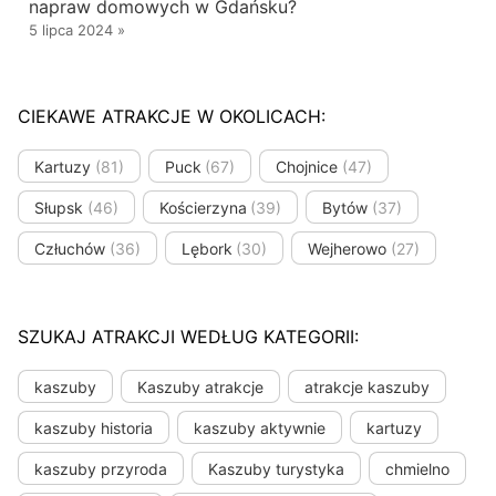
napraw domowych w Gdańsku?
5 lipca 2024
»
CIEKAWE ATRAKCJE W OKOLICACH:
Kartuzy
(81)
Puck
(67)
Chojnice
(47)
Słupsk
(46)
Kościerzyna
(39)
Bytów
(37)
Człuchów
(36)
Lębork
(30)
Wejherowo
(27)
SZUKAJ ATRAKCJI WEDŁUG KATEGORII:
kaszuby
Kaszuby atrakcje
atrakcje kaszuby
kaszuby historia
kaszuby aktywnie
kartuzy
kaszuby przyroda
Kaszuby turystyka
chmielno