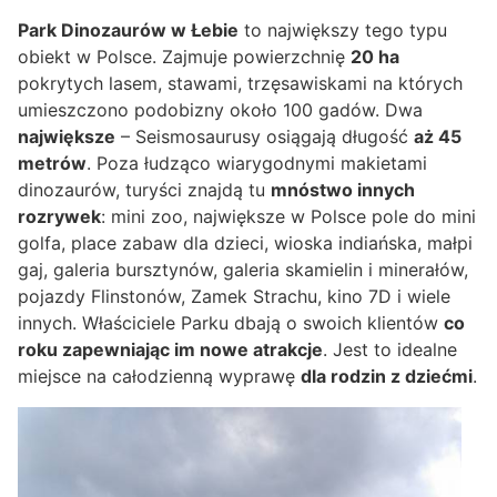
Park Dinozaurów w Łebie
to największy tego typu
obiekt w Polsce. Zajmuje powierzchnię
20 ha
pokrytych lasem, stawami, trzęsawiskami na których
umieszczono podobizny około 100 gadów. Dwa
największe
– Seismosaurusy osiągają długość
aż 45
metrów
. Poza łudząco wiarygodnymi makietami
dinozaurów, turyści znajdą tu
mnóstwo innych
rozrywek
: mini zoo, największe w Polsce pole do mini
golfa, place zabaw dla dzieci, wioska indiańska, małpi
gaj, galeria bursztynów, galeria skamielin i minerałów,
pojazdy Flinstonów, Zamek Strachu, kino 7D i wiele
innych. Właściciele Parku dbają o swoich klientów
co
roku zapewniając im nowe atrakcje
. Jest to idealne
miejsce na całodzienną wyprawę
dla rodzin z dziećmi
.