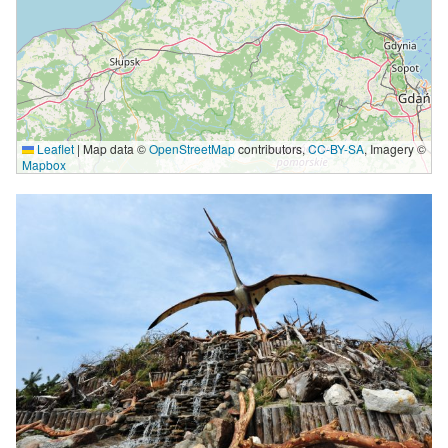
Leaflet
|
Map data ©
OpenStreetMap
contributors,
CC-BY-SA
, Imagery ©
Mapbox