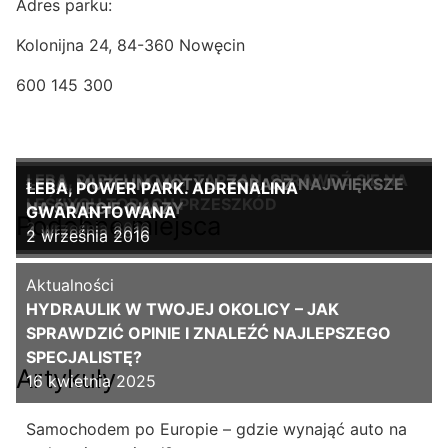
Adres parku:
Kolonijna 24, 84-360 Nowęcin
600 145 300
ŁEBA, PARK LINOWY TARZAN. SPRAWDŹ SIĘ NA
ŁEBA, MUZEUM MOTYLI. ZOBACZ NAJWIĘKSZE
ŁEBA, POWER PARK. ADRENALINA
LEŚNYCH TORACH PRZESZKÓD
NA ŚWIECIE OKAZY
GWARANTOWANA
Podobne miejsca
2 września 2016
4 września 2016
2 września 2016
Aktualności
HYDRAULIK W TWOJEJ OKOLICY – JAK
SPRAWDZIĆ OPINIE I ZNALEŹĆ NAJLEPSZEGO
SPECJALISTĘ?
Artykuły
16 kwietnia 2025
Samochodem po Europie – gdzie wynająć auto na