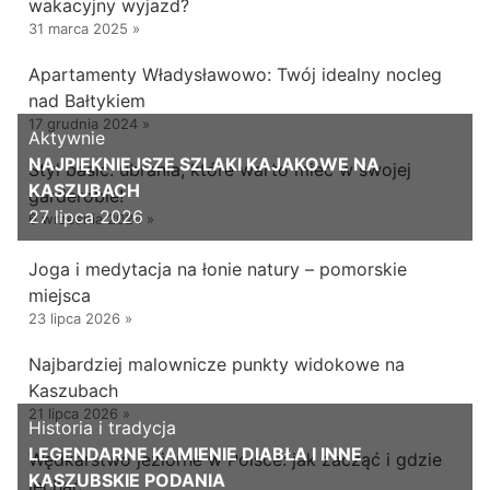
wakacyjny wyjazd?
31 marca 2025
»
Apartamenty Władysławowo: Twój idealny nocleg
nad Bałtykiem
17 grudnia 2024
»
Aktywnie
NAJPIĘKNIEJSZE SZLAKI KAJAKOWE NA
Styl basic: ubrania, które warto mieć w swojej
KASZUBACH
garderobie!
27 lipca 2026
6 września 2024
»
Joga i medytacja na łonie natury – pomorskie
miejsca
23 lipca 2026
»
Najbardziej malownicze punkty widokowe na
Kaszubach
21 lipca 2026
»
Historia i tradycja
LEGENDARNE KAMIENIE DIABŁA I INNE
Wędkarstwo jeziorne w Polsce: jak zacząć i gdzie
KASZUBSKIE PODANIA
jechać