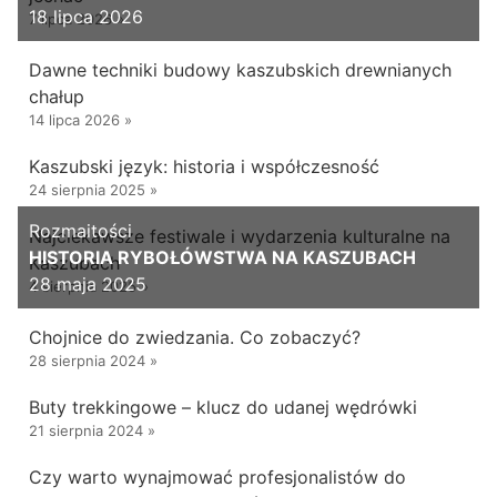
18 lipca 2026
7 lipca 2026
»
Dawne techniki budowy kaszubskich drewnianych
chałup
14 lipca 2026
»
Kaszubski język: historia i współczesność
24 sierpnia 2025
»
Rozmaitości
Najciekawsze festiwale i wydarzenia kulturalne na
HISTORIA RYBOŁÓWSTWA NA KASZUBACH
Kaszubach
28 maja 2025
4 sierpnia 2025
»
Chojnice do zwiedzania. Co zobaczyć?
28 sierpnia 2024
»
Buty trekkingowe – klucz do udanej wędrówki
21 sierpnia 2024
»
Czy warto wynajmować profesjonalistów do