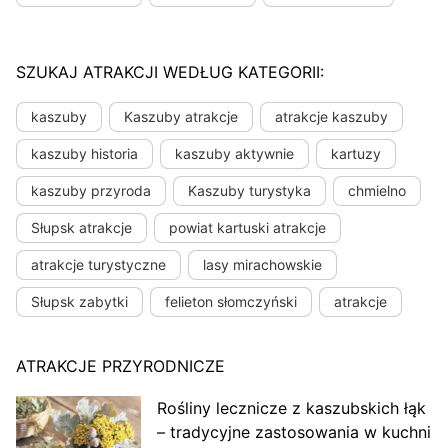
SZUKAJ ATRAKCJI WEDŁUG KATEGORII:
kaszuby
Kaszuby atrakcje
atrakcje kaszuby
kaszuby historia
kaszuby aktywnie
kartuzy
kaszuby przyroda
Kaszuby turystyka
chmielno
Słupsk atrakcje
powiat kartuski atrakcje
atrakcje turystyczne
lasy mirachowskie
Słupsk zabytki
felieton słomczyński
atrakcje
ATRAKCJE PRZYRODNICZE
Rośliny lecznicze z kaszubskich łąk
– tradycyjne zastosowania w kuchni