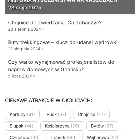
Kaszubach
28 maja 2025
4 sierpnia 2025
»
Chojnice do zwiedzania. Co zobaczyć?
28 sierpnia 2024
»
Buty trekkingowe – klucz do udanej wędrówki
21 sierpnia 2024
»
Czy warto wynajmować profesjonalistów do
napraw domowych w Gdańsku?
5 lipca 2024
»
CIEKAWE ATRAKCJE W OKOLICACH:
Kartuzy
(81)
Puck
(67)
Chojnice
(47)
Słupsk
(46)
Kościerzyna
(39)
Bytów
(37)
Człuchów
(36)
Lębork
(30)
Wejherowo
(27)