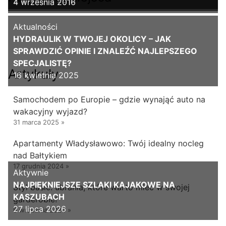
4 września 2016
Aktualności
HYDRAULIK W TWOJEJ OKOLICY – JAK
SPRAWDZIĆ OPINIE I ZNALEŹĆ NAJLEPSZEGO
SPECJALISTĘ?
Artykuły
16 kwietnia 2025
Samochodem po Europie – gdzie wynająć auto na
wakacyjny wyjazd?
31 marca 2025
»
Apartamenty Władysławowo: Twój idealny nocleg
nad Bałtykiem
17 grudnia 2024
»
Aktywnie
NAJPIĘKNIEJSZE SZLAKI KAJAKOWE NA
Styl basic: ubrania, które warto mieć w swojej
KASZUBACH
garderobie!
27 lipca 2026
6 września 2024
»