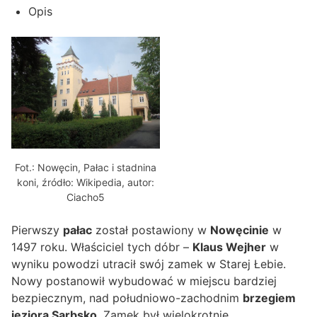
Opis
Fot.: Nowęcin, Pałac i stadnina
koni, źródło: Wikipedia, autor:
Ciacho5
Pierwszy
pałac
został postawiony w
Nowęcinie
w
1497 roku. Właściciel tych dóbr –
Klaus Wejher
w
wyniku powodzi utracił swój zamek w Starej Łebie.
Nowy postanowił wybudować w miejscu bardziej
bezpiecznym, nad południowo-zachodnim
brzegiem
jeziora Sarbsko
. Zamek był wielokrotnie