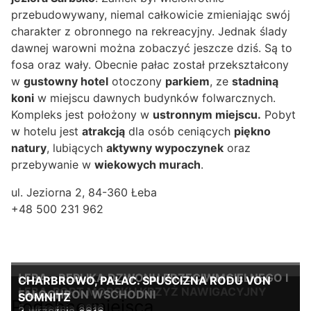
przebudowywany, niemal całkowicie zmieniając swój
charakter z obronnego na rekreacyjny. Jednak ślady
dawnej warowni można zobaczyć jeszcze dziś. Są to
fosa oraz wały. Obecnie pałac został przekształcony
w
gustowny hotel
otoczony
parkiem
, ze
stadniną
koni
w miejscu dawnych budynków folwarcznych.
Kompleks jest położony w
ustronnym miejscu.
Pobyt
w hotelu jest
atrakcją
dla osób ceniących
piękno
natury
, lubiących
aktywny wypoczynek
oraz
przebywanie w
wiekowych murach
.
ul. Jeziorna 2, 84-360 Łeba
+48 500 231 962
ŁEBA – REPLIKA DZWONU PRZECIWMGIELNEGO I
CHARBROWO, PAŁAC. SPUŚCIZNA RODU VON
ŁEBA, PORT MORSKI I KRZYŻ NAWIGACYJNY
FALOCHRON WSCHODNI
SOMNITZ
Podobne miejsca
5 września 2016
2 września 2016