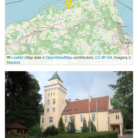
Leaflet
|
Map data ©
OpenStreetMap
contributors,
CC-BY-SA
, Imagery ©
Mapbox