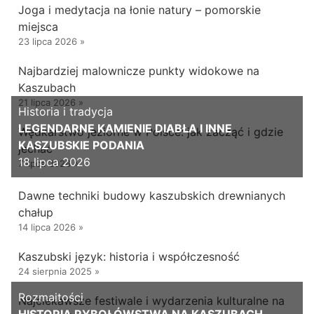
Joga i medytacja na łonie natury – pomorskie
miejsca
23 lipca 2026
»
Najbardziej malownicze punkty widokowe na
Kaszubach
21 lipca 2026
»
Historia i tradycja
LEGENDARNE KAMIENIE DIABŁA I INNE
Wędkarstwo jeziorne w Polsce: jak zacząć i gdzie
KASZUBSKIE PODANIA
jechać
18 lipca 2026
7 lipca 2026
»
Dawne techniki budowy kaszubskich drewnianych
chałup
14 lipca 2026
»
Kaszubski język: historia i współczesność
24 sierpnia 2025
»
Rozmaitości
Najciekawsze festiwale i wydarzenia kulturalne na
HISTORIA RYBOŁÓWSTWA NA KASZUBACH