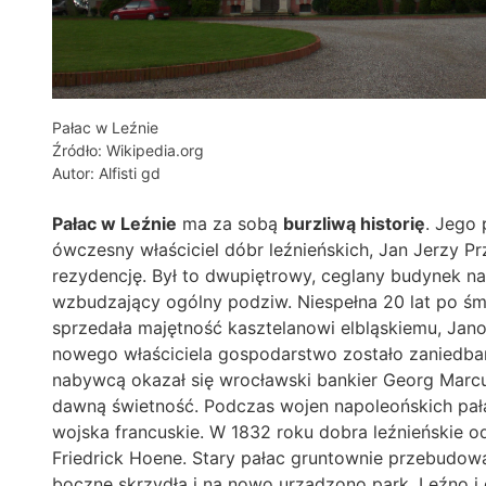
Pałac w Leźnie
Źródło: Wikipedia.org
Autor: Alfisti gd
Pałac w Leźnie
ma za sobą
burzliwą historię
. Jego 
ówczesny właściciel dóbr leźnieńskich, Jan Jerzy 
rezydencję. Był to dwupiętrowy, ceglany budynek n
wzbudzający ogólny podziw. Niespełna 20 lat po śm
sprzedała majętność kasztelanowi elbląskiemu, Ja
nowego właściciela gospodarstwo zostało zaniedban
nabywcą okazał się wrocławski bankier Georg Marcus
dawną świetność. Podczas wojen napoleońskich pał
wojska francuskie. W 1832 roku dobra leźnieńskie 
Friedrick Hoene. Stary pałac gruntownie przebudo
boczne skrzydła i na nowo urządzono park. Leźno i 