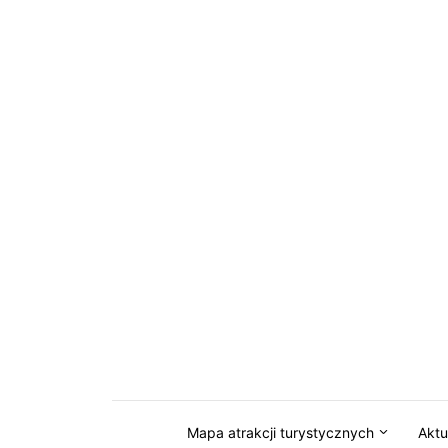
Przejdź do serwisu magazynkaszuby.pl
Mapa atrakcji turystycznych
Aktu