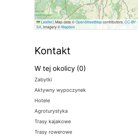
Leaflet
|
Map data ©
OpenStreetMap
contributors,
CC-BY-
SA
, Imagery ©
Mapbox
Kontakt
W tej okolicy (0)
Zabytki
Aktywny wypoczynek
Hotele
Agroturystyka
Trasy kajakowe
Trasy rowerowe