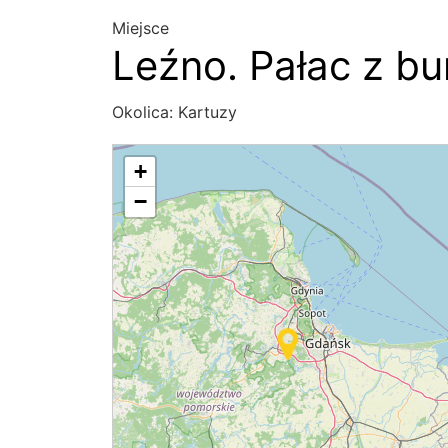
Miejsce
Leźno. Pałac z bur
Okolica:
Kartuzy
+
−