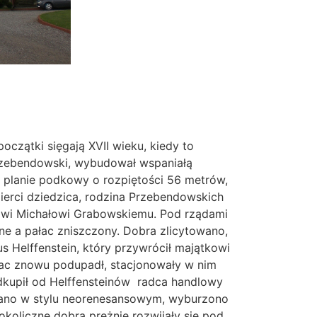
początki sięgają XVII wieku, kiedy to
Przebendowski, wybudował wspaniałą
a planie podkowy o rozpiętości 56 metrów,
ierci dziedzica, rodzina Przebendowskich
nowi Michałowi Grabowskiemu. Pod rządami
e a pałac zniszczony. Dobra zlicytowano,
 Helffenstein, który przywrócił majątkowi
ac znowu podupadł, stacjonowały w nim
odkupił od Helffensteinów radca handlowy
wano w stylu neorenesansowym, wyburzono
okoliczne dobra prężnie rozwijały się pod