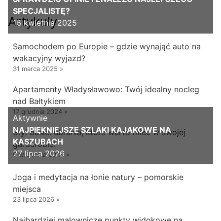
SPECJALISTĘ?
Artykuły
16 kwietnia 2025
Samochodem po Europie – gdzie wynająć auto na
wakacyjny wyjazd?
31 marca 2025
»
Apartamenty Władysławowo: Twój idealny nocleg
nad Bałtykiem
17 grudnia 2024
»
Aktywnie
NAJPIĘKNIEJSZE SZLAKI KAJAKOWE NA
Styl basic: ubrania, które warto mieć w swojej
KASZUBACH
garderobie!
27 lipca 2026
6 września 2024
»
Joga i medytacja na łonie natury – pomorskie
miejsca
23 lipca 2026
»
Najbardziej malownicze punkty widokowe na