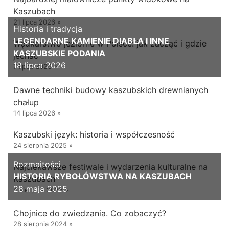
Kaszubach
21 lipca 2026
»
Historia i tradycja
LEGENDARNE KAMIENIE DIABŁA I INNE
Wędkarstwo jeziorne w Polsce: jak zacząć i gdzie
KASZUBSKIE PODANIA
jechać
18 lipca 2026
7 lipca 2026
»
Dawne techniki budowy kaszubskich drewnianych
chałup
14 lipca 2026
»
Kaszubski język: historia i współczesność
24 sierpnia 2025
»
Rozmaitości
Najciekawsze festiwale i wydarzenia kulturalne na
HISTORIA RYBOŁÓWSTWA NA KASZUBACH
Kaszubach
28 maja 2025
4 sierpnia 2025
»
Chojnice do zwiedzania. Co zobaczyć?
28 sierpnia 2024
»