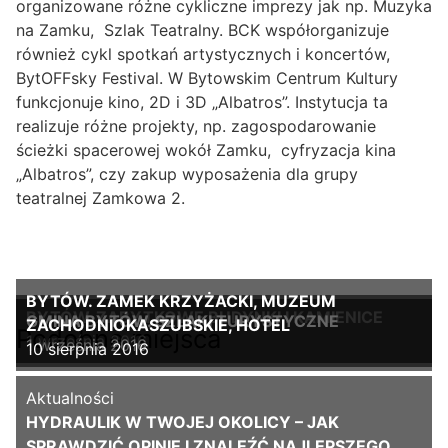
organizowane różne cykliczne imprezy jak np. Muzyka
na Zamku, Szlak Teatralny. BCK współorganizuje
również cykl spotkań artystycznych i koncertów,
BytOFFsky Festival. W Bytowskim Centrum Kultury
funkcjonuje kino, 2D i 3D „Albatros”. Instytucja ta
realizuje różne projekty, np. zagospodarowanie
ścieżki spacerowej wokół Zamku, cyfryzacja kina
„Albatros”, czy zakup wyposażenia dla grupy
teatralnej Zamkowa 2.
BYTÓW. ZAMEK KRZYŻACKI, MUZEUM
BYTÓW. ZABYTKOWE BUDYNKI I KAMIENICE
GMINA BYTÓW. SZLAKI TURYSTYCZNE
ZACHODNIOKASZUBSKIE, HOTEL
Podobne miejsca
1 września 2016
1 września 2016
10 sierpnia 2016
Aktualności
HYDRAULIK W TWOJEJ OKOLICY – JAK
SPRAWDZIĆ OPINIE I ZNALEŹĆ NAJLEPSZEGO