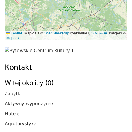
Leaflet
|
Map data ©
OpenStreetMap
contributors,
CC-BY-SA
, Imagery ©
Mapbox
Kontakt
W tej okolicy (0)
Zabytki
Aktywny wypoczynek
Hotele
Agroturystyka