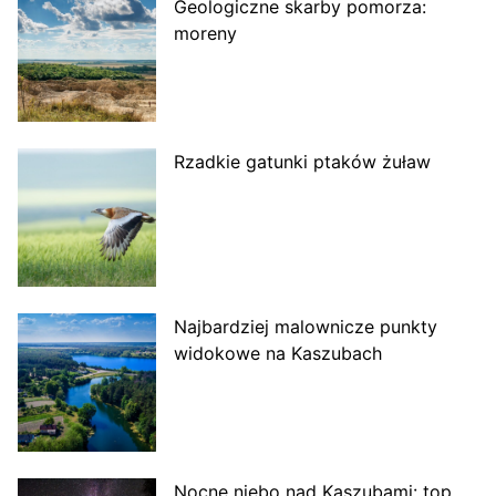
Geologiczne skarby pomorza:
moreny
Rzadkie gatunki ptaków żuław
Najbardziej malownicze punkty
widokowe na Kaszubach
Nocne niebo nad Kaszubami: top