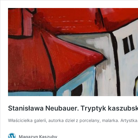
Stanisława Neubauer. Tryptyk kaszubsk
Właścicielka galerii, autorka dzieł z porcelany, malarka. Artystka
Magazyn Kaszuby