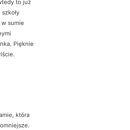
wtedy to już
e szkoły
, w sumie
nymi
nka. Pięknie
iście.
amie, która
romniejsze.