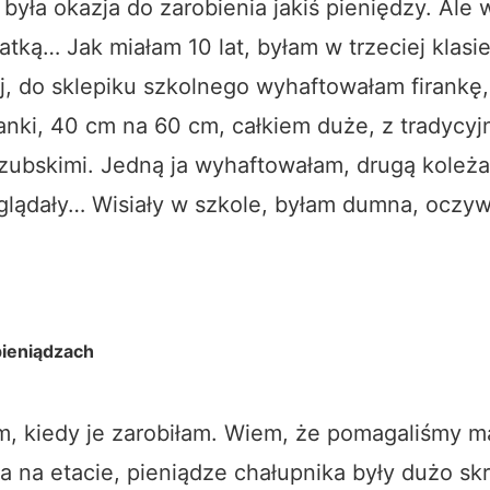
o była okazja do zarobienia jakiś pieniędzy. Ale 
atką… Jak miałam 10 lat, byłam w trzeciej klasi
, do sklepiku szkolnego wyhaftowałam firankę
ranki, 40 cm na 60 cm, całkiem duże, z tradycyj
zubskimi. Jedną ja wyhaftowałam, drugą koleża
yglądały… Wisiały w szkole, byłam dumna, oczyw
pieniądzach
, kiedy je zarobiłam. Wiem, że pomagaliśmy m
a na etacie, pieniądze chałupnika były dużo sk