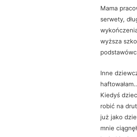
Mama pracow
serwety, dłu
wykończenia 
wyższa
szko
podstawówc
Inne dziewcz
haftowałam… 
Kiedyś dziec
robić na drut
już jako dzi
mnie ciągnęł