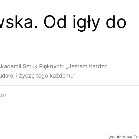
wska. Od igły do
 Akademii Sztuk Pięknych: „Jestem bardzo
 udało, i życzę tego każdemu”
2017
[współpraca To