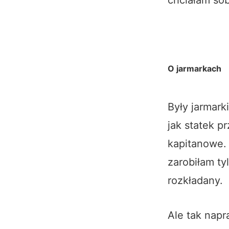
O jarmarkach
Były jarmark
jak statek p
kapitanowe.
zarobiłam ty
rozkładany.
Ale tak nap