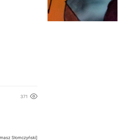
371
masz Słomczyński]