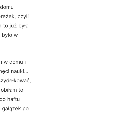
o domu
reżek, czyli
 to już była
o było w
am w domu i
chęci nauki…
 szydełkować,
robiłam to
 do haftu
d gałązek po