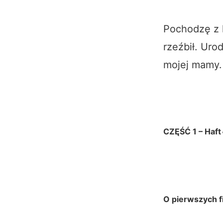
Pochodzę z k
rzeźbił. Uro
mojej mamy.
CZĘŚĆ 1 –
Haft
O pierwszych f