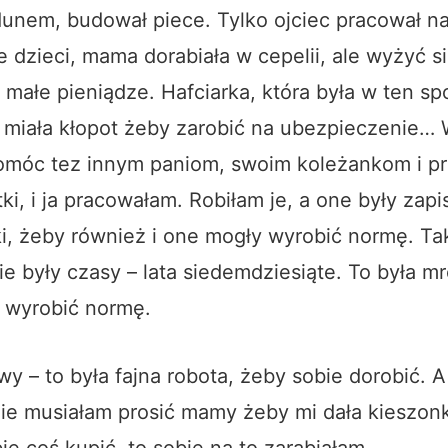
dunem, budował piece. Tylko ojciec pracował na
je dzieci, mama dorabiała w cepelii, ale wyżyć s
y małe pieniądze. Hafciarka, która była w ten s
, miała kłopot żeby zarobić na ubezpieczenie
pomóc tez innym paniom, swoim koleżankom i pr
i, i ja pracowałam. Robiłam je, a one były zap
ki, żeby również i one mogły wyrobić normę. Ta
kie były czasy – lata siedemdziesiąte. To była 
o wyrobić normę.
y – to była fajna robota, żeby sobie dorobić. A 
nie musiałam prosić mamy żeby mi dała kieszon
ie coś kupić, to sobie na to zarabiałam.