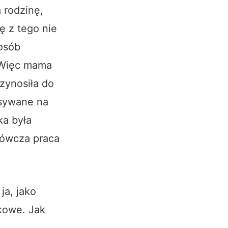
 rodzinę,
ię z tego nie
posób
… Więc mama
zynosiła do
isywane na
ka była
mrówcza praca
ja, jako
kowe. Jak