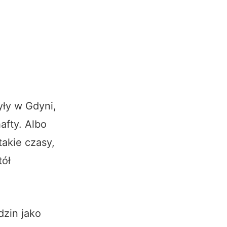
yły w Gdyni,
afty. Albo
akie czasy,
tół
zin jako