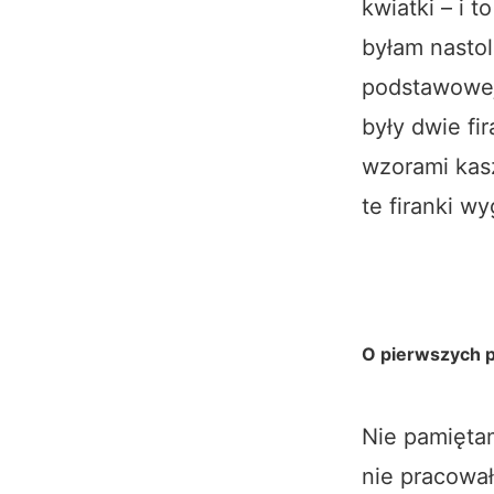
kwiatki – i t
byłam nastol
podstawowej
były dwie fi
wzorami kas
te firanki w
O pierwszych 
Nie pamiętam
nie pracował