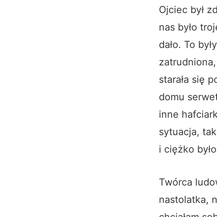
Ojciec był z
nas było tro
dało. To był
zatrudniona
starała się 
domu serwetk
inne hafciar
sytuacja, ta
i ciężko był
Twórca ludow
nastolatka, 
chciałam sob