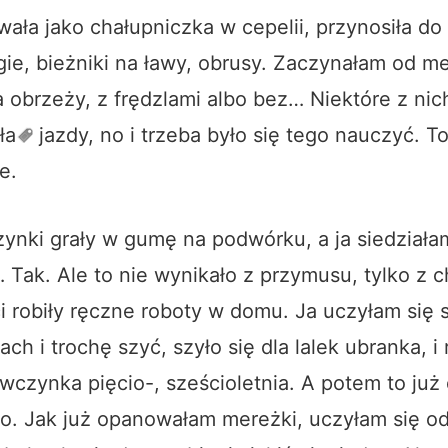
ała jako chałupniczka w cepelii, przynosiła d
gie, bieżniki na ławy, obrusy. Zaczynałam od me
obrzeży, z frędzlami albo bez… Niektóre z nich
ła
jazdy, no i trzeba było się tego nauczyć. T
e.
ynki grały w gumę na podwórku, a ja siedział
Tak. Ale to nie wynikało z przymusu, tylko z 
i robiły ręczne roboty w domu. Ja uczyłam się
ach i trochę szyć, szyło się dla lalek ubranka, i 
ewczynka pięcio-, sześcioletnia. A potem to już
o. Jak już opanowałam mereżki, uczyłam się o